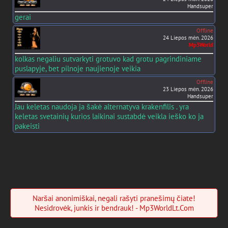
Handsuper
gerai
Offline
24 Liepos mėn. 2026
Mp3World
kolkas negaliu sutvarkyti grotuvo kad grotu pagrindiniame
puslapyje, bet pilnoje naujienoje veikia
Offline
23 Liepos mėn. 2026
Handsuper
Jau keletas naudoja ja šakė alternatyva krakenfilis . yra
keletas svetainių kurios laikinai sustabdė veikla ieško ko ja
pakeisti
Naršai anonimiškai, negali rašyti pranešimų čiate!
Nesidrovėk, junkis ir bendrauk! - Mp3WorldLt.Com