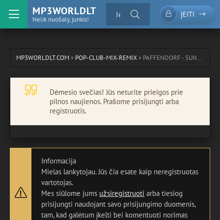
MP3WORLDLT
ĮEITI
Nelik nuošaly, junkis!
MP3WORLDLT.COM
»
POP-CLUB-MIX-REMIX
» PAFFENDORF - SUNSCREEN (EXTENDED MIX)
Dėmesio svečias! Jūs neturite prieigos prie
pilnos naujienos. Prašome prisijungti arba
registruotis.
Informacija
Mielas lankytojau. Jūs čia esate kaip neregistruotas
vartotojas.
Mes siūlome jums
užsiregistruoti
arba tiesiog
prisijungti naudojant savo prisijungimo duomenis,
tam, kad galėtum įkelti bei komentuoti norimas