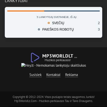
LANKYTOJAI
5 LANKYTOJŲ SVETAINĖJE. IŠ JŲ:
SVEČIŲ
2
PAIEŠKOS ROBOTŲ
3
MP3WORLDLT
,,,
Muzikos perklausos!
Susisiek
Kontaktai
Reklama
Copyright © 2012-2024. Visos puslapio teisės saugomos. Junkis!
Mp3WorldLt.Com - Muzikos perklausos Tau ir Tavo Draugams.