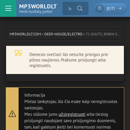
MP3WORLDLT
ĮEITI
Nelik nuošaly, junkis!
MP3WORLDLT.COM
»
DEEP-HOUSE/ELECTRO
» 71 DIGITS, ROBIN S - LOVE FOR LOVE
Dėmesio svečias! Jūs neturite prieigos prie
pilnos naujienos. Prašome prisijungti arba
registruotis.
Informacija
Mielas lankytojau. Jūs čia esate kaip neregistruotas
vartotojas.
Mes siūlome jums
užsiregistruoti
arba tiesiog
prisijungti naudojant savo prisijungimo duomenis,
tam, kad galėtum įkelti bei komentuoti norimas