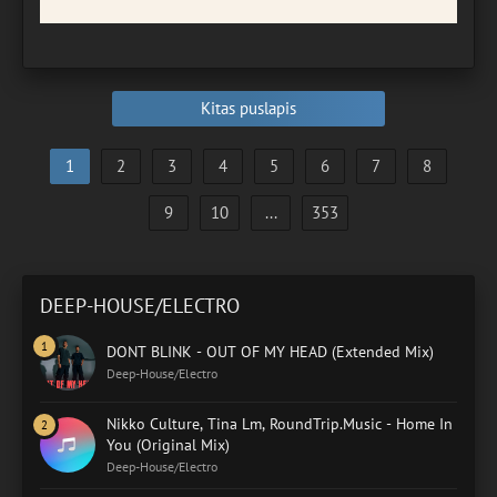
Kitas puslapis
1
2
3
4
5
6
7
8
9
10
...
353
DEEP-HOUSE/ELECTRO
DONT BLINK - OUT OF MY HEAD (Extended Mix)
Deep-House/Electro
Nikko Culture, Tina Lm, RoundTrip.Music - Home In
You (Original Mix)
Deep-House/Electro