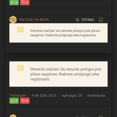
0
0
Pop-Club-Mix-Remix
320 kbps
Dėmesio svečias! Jūs neturite prieigos prie pilnos
naujienos. Prašome prisijungti arba registruotis.
Dėmesio svečias! Jūs neturite prieigos prie
pilnos naujienos. Prašome prisijungti arba
registruotis.
*
Handsuper
4-08-2026, 20:15
Apžvalgos: 28
Komentuota:
0
0
0