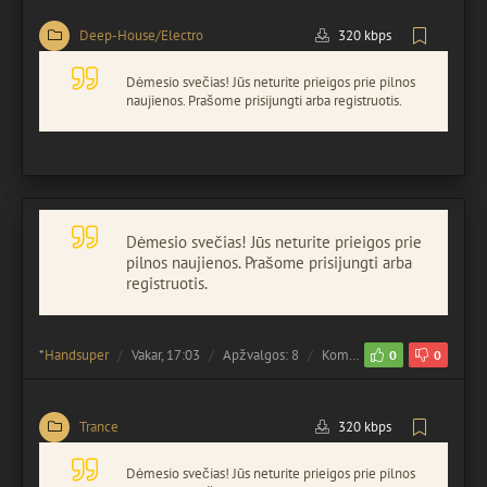
Deep-House/Electro
320 kbps
Dėmesio svečias! Jūs neturite prieigos prie pilnos
naujienos. Prašome prisijungti arba registruotis.
Dėmesio svečias! Jūs neturite prieigos prie
pilnos naujienos. Prašome prisijungti arba
registruotis.
*
Handsuper
Vakar, 17:03
Apžvalgos: 8
Komentuota:
0
0
0
Trance
320 kbps
Dėmesio svečias! Jūs neturite prieigos prie pilnos