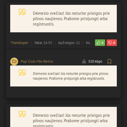
Dėmesio svečias! Jūs neturite prieigos prie
pilnos naujienos. Prašome prisijungti arba
registruotis.
*
Handsuper
Vakar, 16:55
Apžvalgos: 11
Komentuota:
0
0
0
Pop-Club-Mix-Remix
320 kbps
Dėmesio svečias! Jūs neturite prieigos prie pilnos
naujienos. Prašome prisijungti arba registruotis.
Dėmesio svečias! Jūs neturite prieigos prie
pilnos naujienos. Prašome prisijungti arba
registruotis.