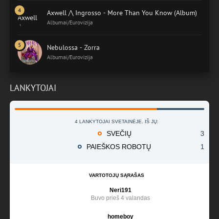
Axwell /\ Ingrosso - More Than You Know (Album)
Albumai/Eurovizija
Nebulossa - Zorra
Albumai/Eurovizija
LANKYTOJAI
4 LANKYTOJAI SVETAINĖJE. IŠ JŲ:
SVEČIŲ
3
PAIEŠKOS ROBOTŲ
1
VARTOTOJŲ SĄRAŠAS
Neri191
Buvo prieš 4 valandas
homeboy