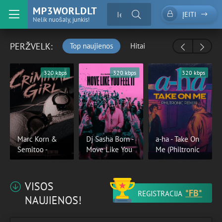
MP3WORLDLT
ĮEITI
Nelik nuošaly, junkis!
PERŽVELK:
Top naujienos
Hitai
320 kbps
320 kbps
320 kbps
Marc Korn &
Dj Sasha Born -
a-ha - Take On
Semitoo -
Move Like You
Me (Philtronic
VISOS
*FB*
REGISTRACIJA
NAUJIENOS!