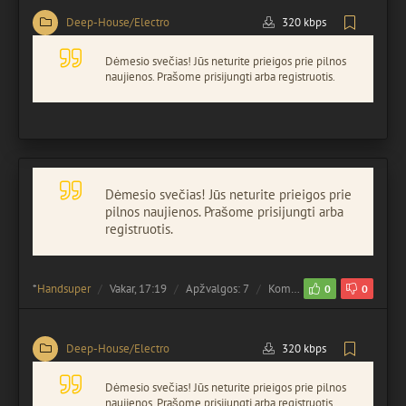
Deep-House/Electro
320 kbps
Dėmesio svečias! Jūs neturite prieigos prie pilnos
naujienos. Prašome prisijungti arba registruotis.
Dėmesio svečias! Jūs neturite prieigos prie
pilnos naujienos. Prašome prisijungti arba
registruotis.
*
Handsuper
Vakar, 17:19
Apžvalgos: 7
Komentuota:
0
0
0
Deep-House/Electro
320 kbps
Dėmesio svečias! Jūs neturite prieigos prie pilnos
naujienos. Prašome prisijungti arba registruotis.