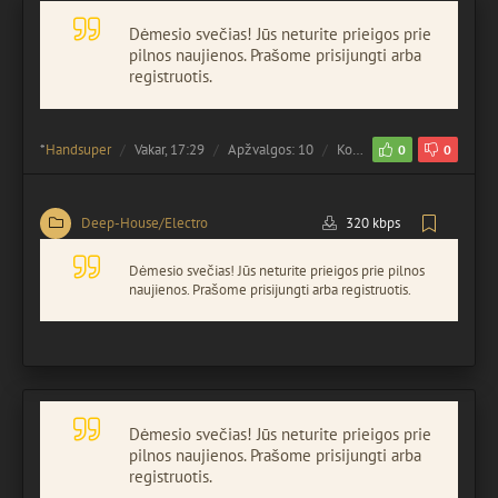
Dėmesio svečias! Jūs neturite prieigos prie
pilnos naujienos. Prašome prisijungti arba
registruotis.
*
Handsuper
Vakar, 17:29
Apžvalgos: 10
Komentuota:
0
0
0
Deep-House/Electro
320 kbps
Dėmesio svečias! Jūs neturite prieigos prie pilnos
naujienos. Prašome prisijungti arba registruotis.
Dėmesio svečias! Jūs neturite prieigos prie
pilnos naujienos. Prašome prisijungti arba
registruotis.