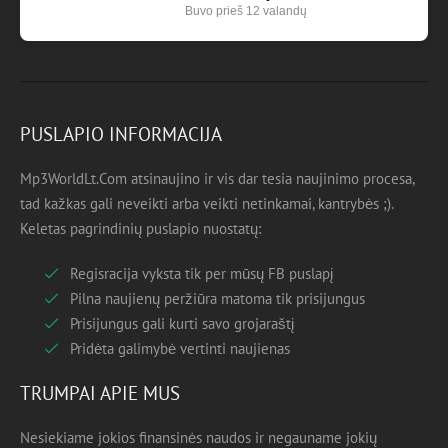
Buvo prieš 12 valandų
PUSLAPIO INFORMACIJA
Mp3WorldLt.Com atsinaujino ir vis dar tesia naujinimo procesa,
tad kažkas gali neveikti arba veikti netinkamai, kantrybės ;).
Keletas pagrindinių puslapio nuostatų:
Regisracija vyksta tik per mūsų FB puslapį
Pilna naujienų peržiūra matoma tik prisijungus
Prisijungus gali kurti savo grojaraštį
Pridėta galimybė vertinti naujienas
TRUMPAI APIE MUS
Nesiekiame jokios finansinės naudos ir negauname jokių