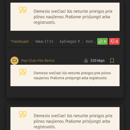
Dėmesio svečias! Jūs neturite prieigos prie
pilnos naujienos. Prašome prisijungti arba
registruotis.
*
Handsuper
Vakar, 17:15
Apžvalgos: 9
Komentuota:
0
0
0
Pop-Club-Mix-Remix
320 kbps
Dėmesio svečias! Jūs neturite prieigos prie pilnos
naujienos. Prašome prisijungti arba registruotis.
Dėmesio svečias! Jūs neturite prieigos prie
pilnos naujienos. Prašome prisijungti arba
registruotis.