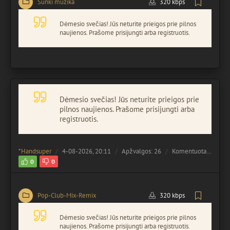
Sunki muzika
320 kbps
Dėmesio svečias! Jūs neturite prieigos prie pilnos
naujienos. Prašome prisijungti arba registruotis.
Dėmesio svečias! Jūs neturite prieigos prie
pilnos naujienos. Prašome prisijungti arba
registruotis.
*
Handsuper
4-08-2026, 20:11
Apžvalgos: 26
Komentuota:
0
0
0
Pop-Club-Mix-Remix
320 kbps
Dėmesio svečias! Jūs neturite prieigos prie pilnos
naujienos. Prašome prisijungti arba registruotis.