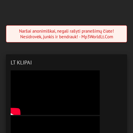
Naršai anonimiškai, negali rašyti pranešimų čiate!
Nesidrovėk, junkis ir bendrauk! - Mp3WorldLt.Com
LT KLIPAI