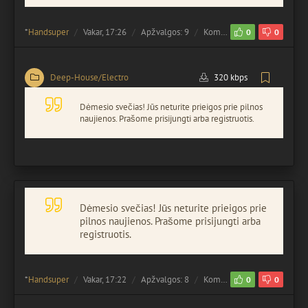
*
Handsuper
Vakar, 17:26
Apžvalgos: 9
Komentuota:
0
0
0
Deep-House/Electro
320 kbps
Dėmesio svečias! Jūs neturite prieigos prie pilnos
naujienos. Prašome prisijungti arba registruotis.
Dėmesio svečias! Jūs neturite prieigos prie
pilnos naujienos. Prašome prisijungti arba
registruotis.
*
Handsuper
Vakar, 17:22
Apžvalgos: 8
Komentuota:
0
0
0