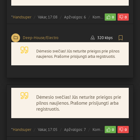
*
Handsuper
Vakar, 17:08
Apžvalgos: 6
Komentuota:
0
0
0
Deep-House/Electro
320 kbps
Dėmesio svečias! Jūs neturite prieigos prie pilnos
naujienos. Prašome prisijungti arba registruotis.
Dėmesio svečias! Jūs neturite prieigos prie
pilnos naujienos. Prašome prisijungti arba
registruotis.
*
Handsuper
Vakar, 17:05
Apžvalgos: 7
Komentuota:
0
0
0