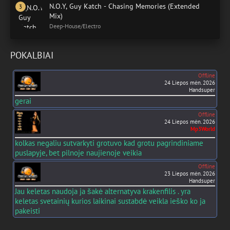
N.O.Y, Guy Katch - Chasing Memories (Extended
Mix)
Deep-House/Electro
POKALBIAI
Offline
24 Liepos mėn. 2026
Handsuper
gerai
Offline
24 Liepos mėn. 2026
Mp3World
kolkas negaliu sutvarkyti grotuvo kad grotu pagrindiniame
puslapyje, bet pilnoje naujienoje veikia
Offline
23 Liepos mėn. 2026
Handsuper
Jau keletas naudoja ja šakė alternatyva krakenfilis . yra
keletas svetainių kurios laikinai sustabdė veikla ieško ko ja
pakeisti