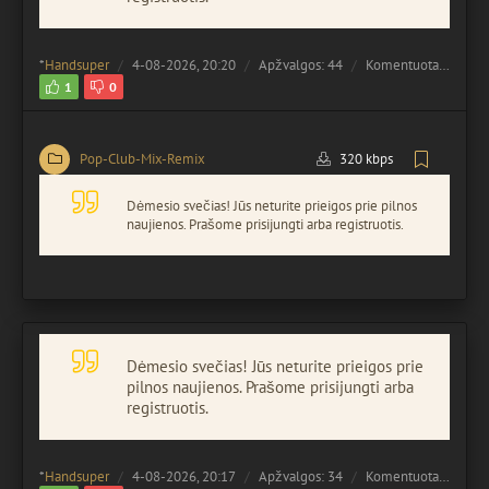
*
Handsuper
4-08-2026, 20:20
Apžvalgos: 44
Komentuota:
0
1
0
Pop-Club-Mix-Remix
320 kbps
Dėmesio svečias! Jūs neturite prieigos prie pilnos
naujienos. Prašome prisijungti arba registruotis.
Dėmesio svečias! Jūs neturite prieigos prie
pilnos naujienos. Prašome prisijungti arba
registruotis.
*
Handsuper
4-08-2026, 20:17
Apžvalgos: 34
Komentuota:
0