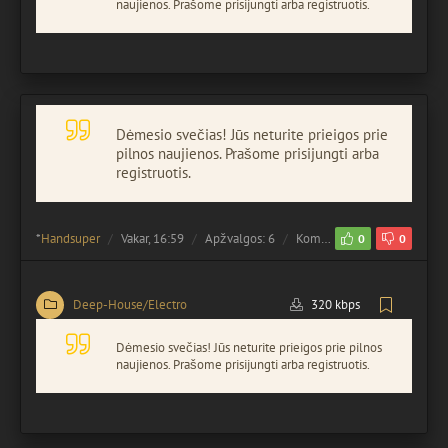
naujienos. Prašome prisijungti arba registruotis.
Dėmesio svečias! Jūs neturite prieigos prie
pilnos naujienos. Prašome prisijungti arba
registruotis.
*
Handsuper
Vakar, 16:59
Apžvalgos: 6
Komentuota:
0
0
0
Deep-House/Electro
320 kbps
Dėmesio svečias! Jūs neturite prieigos prie pilnos
naujienos. Prašome prisijungti arba registruotis.