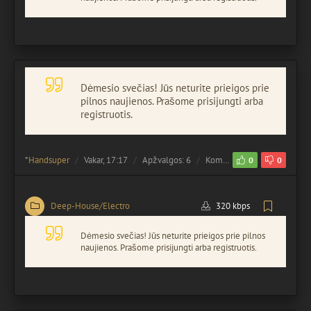
Dėmesio svečias! Jūs neturite prieigos prie
pilnos naujienos. Prašome prisijungti arba
registruotis.
*
Handsuper
Vakar, 17:17
Apžvalgos: 6
Komentuota:
0
0
0
Deep-House/Electro
320 kbps
Dėmesio svečias! Jūs neturite prieigos prie pilnos
naujienos. Prašome prisijungti arba registruotis.