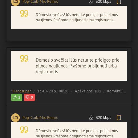
Pop-Club-Mix-Remix
320 kbps
Dėmesio svečias! Jūs neturite prieigos prie pilnos
naujienos. Prašome prisijungti arba registruotis.
Dėmesio svečias! Jūs neturite prieigos prie
pilnos naujienos. Prašome prisijungti arba
registruotis.
*
Handsuper
13-07-2026, 08:28
Apžvalgos: 108
Komentuota:
0
1
0
Pop-Club-Mix-Remix
320 kbps
Dėmesio svečias! Jūs neturite prieigos prie pilnos
naujienos. Prašome prisijungti arba registruotis.