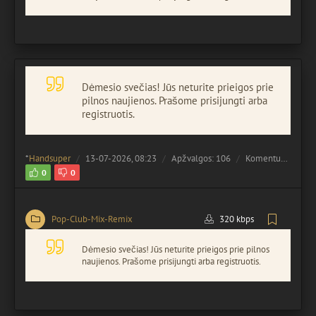
Dėmesio svečias! Jūs neturite prieigos prie
pilnos naujienos. Prašome prisijungti arba
registruotis.
*
Handsuper
13-07-2026, 08:23
Apžvalgos: 106
Komentuota:
0
0
0
Pop-Club-Mix-Remix
320 kbps
Dėmesio svečias! Jūs neturite prieigos prie pilnos
naujienos. Prašome prisijungti arba registruotis.