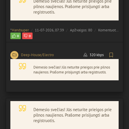
Dėmesio svečias! Jūs neturite prieigos prie
pilnos naujienos. Prašome prisijungti arba
registruotis.
*
Handsuper
11-07-2026, 07:39
Apžvalgos: 80
Komentuota:
0
0
0
Deep-House/Electro
320 kbps
Dėmesio svečias! Jūs neturite prieigos prie pilnos
naujienos. Prašome prisijungti arba registruotis.
Dėmesio svečias! Jūs neturite prieigos prie
pilnos naujienos. Prašome prisijungti arba
registruotis.