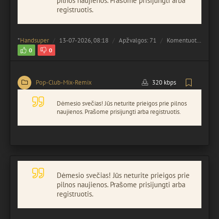
pilnos naujienos. Prašome prisijungti arba
registruotis.
*
Handsuper
13-07-2026, 08:18
Apžvalgos: 71
Komentuota:
0
0
0
Pop-Club-Mix-Remix
320 kbps
Dėmesio svečias! Jūs neturite prieigos prie pilnos
naujienos. Prašome prisijungti arba registruotis.
Dėmesio svečias! Jūs neturite prieigos prie
pilnos naujienos. Prašome prisijungti arba
registruotis.