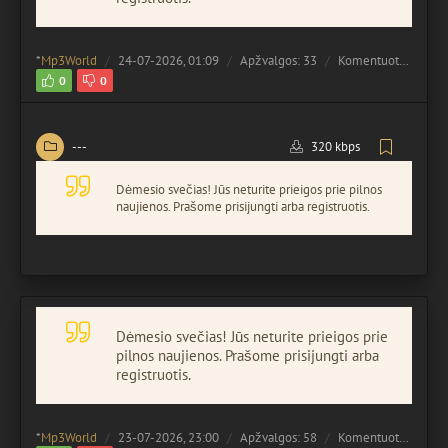
*
Mp3World
24-07-2026, 01:09
Apžvalgos: 33
Komentuota:
0
0
0
---
320 kbps
Dėmesio svečias! Jūs neturite prieigos prie pilnos
naujienos. Prašome prisijungti arba registruotis.
Dėmesio svečias! Jūs neturite prieigos prie
pilnos naujienos. Prašome prisijungti arba
registruotis.
*
Mp3World
23-07-2026, 23:00
Apžvalgos: 58
Komentuota:
0