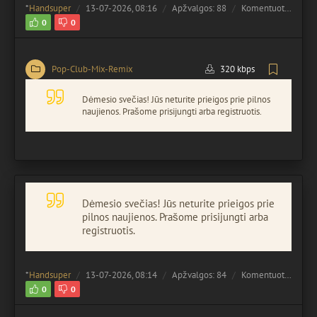
*
Handsuper
13-07-2026, 08:16
Apžvalgos: 88
Komentuota:
0
0
0
Pop-Club-Mix-Remix
320 kbps
Dėmesio svečias! Jūs neturite prieigos prie pilnos
naujienos. Prašome prisijungti arba registruotis.
Dėmesio svečias! Jūs neturite prieigos prie
pilnos naujienos. Prašome prisijungti arba
registruotis.
*
Handsuper
13-07-2026, 08:14
Apžvalgos: 84
Komentuota:
0
0
0