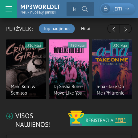
MP3WORLDLT
ĮEITI
Nelik nuošaly, junkis!
PERŽVELK:
Top naujienos
Hitai
320 kbps
320 kbps
320 kbps
Marc Korn &
Dj Sasha Born -
a-ha - Take On
Semitoo -
Move Like You
Me (Philtronic
VISOS
*FB*
REGISTRACIJA
NAUJIENOS!