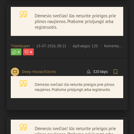
Dėmesio svečias! Jūs neturite prieigos prie
pilnos naujienos. Prašome prisijungti arba
registruotis.
*
Handsuper
13-07-2026, 08:21
Apžvalgos: 120
Komentuota:
0
0
0
Deep-House/Electro
320 kbps
Dėmesio svečias! Jūs neturite prieigos prie pilnos
naujienos. Prašome prisijungti arba registruotis.
Dėmesio svečias! Jūs neturite prieigos prie