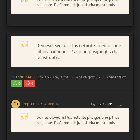
naujienos. Prašome prisijungti arba registruotis.
Dėmesio svečias! Jūs neturite prieigos prie
pilnos naujienos. Prašome prisijungti arba
registruotis.
*
Handsuper
11-07-2026, 07:50
Apžvalgos: 73
Komentuota:
0
0
0
Pop-Club-Mix-Remix
320 kbps
Dėmesio svečias! Jūs neturite prieigos prie pilnos
naujienos. Prašome prisijungti arba registruotis.