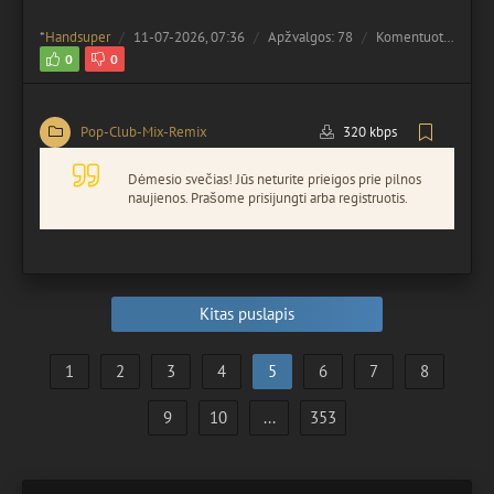
*
Handsuper
11-07-2026, 07:36
Apžvalgos: 78
Komentuota:
0
0
0
Pop-Club-Mix-Remix
320 kbps
Dėmesio svečias! Jūs neturite prieigos prie pilnos
naujienos. Prašome prisijungti arba registruotis.
Kitas puslapis
1
2
3
4
5
6
7
8
9
10
...
353