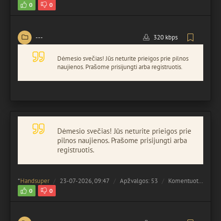
0
0
---
320 kbps
Dėmesio svečias! Jūs neturite prieigos prie pilnos
naujienos. Prašome prisijungti arba registruotis.
Dėmesio svečias! Jūs neturite prieigos prie
pilnos naujienos. Prašome prisijungti arba
registruotis.
*
Handsuper
23-07-2026, 09:47
Apžvalgos: 53
Komentuota:
0
0
0