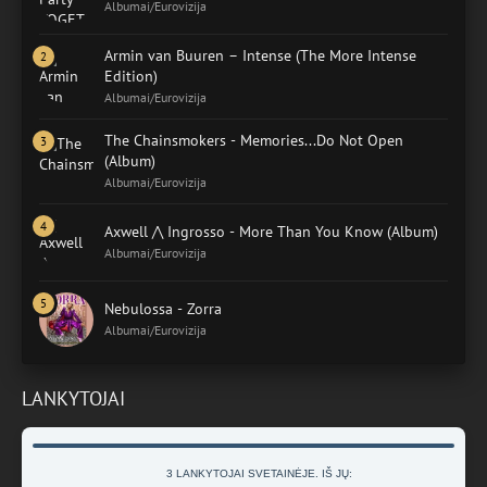
Albumai/Eurovizija
Armin van Buuren – Intense (The More Intense
Edition)
Albumai/Eurovizija
The Chainsmokers - Memories...Do Not Open
(Album)
Albumai/Eurovizija
Axwell /\ Ingrosso - More Than You Know (Album)
Albumai/Eurovizija
Nebulossa - Zorra
Albumai/Eurovizija
LANKYTOJAI
3 LANKYTOJAI SVETAINĖJE. IŠ JŲ: