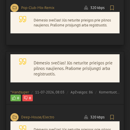
Pop-Club-Mix-Remix
320 kbps
Dėmesio svečias! Jūs neturite prieigos prie pilnos
naujienos. Prašome prisijungti arba registruotis.
Dėmesio svečias! Jūs neturite prieigos prie
pilnos naujienos. Prašome prisijungti arba
registruotis.
*
Handsuper
11-07-2026, 08:03
Apžvalgos: 86
Komentuota:
0
0
0
Deep-House/Electro
320 kbps
Dėmesio svečias! Jūs neturite prieigos prie pilnos