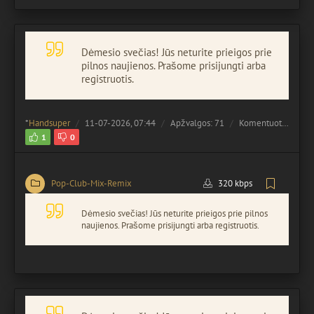
Dėmesio svečias! Jūs neturite prieigos prie
pilnos naujienos. Prašome prisijungti arba
registruotis.
*
Handsuper
11-07-2026, 07:44
Apžvalgos: 71
Komentuota:
0
1
0
Pop-Club-Mix-Remix
320 kbps
Dėmesio svečias! Jūs neturite prieigos prie pilnos
naujienos. Prašome prisijungti arba registruotis.