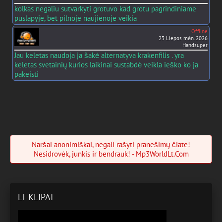
kolkas negaliu sutvarkyti grotuvo kad grotu pagrindiniame
puslapyje, bet pilnoje naujienoje veikia
Offline
23 Liepos mėn. 2026
Handsuper
Jau keletas naudoja ja šakė alternatyva krakenfilis . yra
keletas svetainių kurios laikinai sustabdė veikla ieško ko ja
pakeisti
Naršai anonimiškai, negali rašyti pranešimų čiate!
Nesidrovėk, junkis ir bendrauk! - Mp3WorldLt.Com
LT KLIPAI