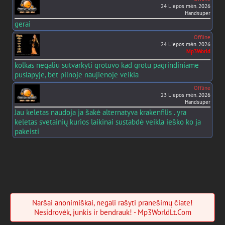
24 Liepos mėn. 2026
Handsuper
gerai
Offline
24 Liepos mėn. 2026
Mp3World
kolkas negaliu sutvarkyti grotuvo kad grotu pagrindiniame
puslapyje, bet pilnoje naujienoje veikia
Offline
23 Liepos mėn. 2026
Handsuper
Jau keletas naudoja ja šakė alternatyva krakenfilis . yra
keletas svetainių kurios laikinai sustabdė veikla ieško ko ja
pakeisti
Naršai anonimiškai, negali rašyti pranešimų čiate!
Nesidrovėk, junkis ir bendrauk! - Mp3WorldLt.Com