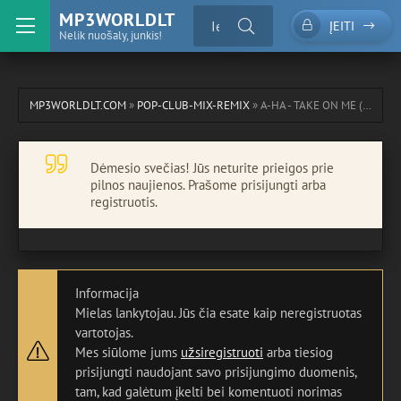
MP3WORLDLT
ĮEITI
Nelik nuošaly, junkis!
MP3WORLDLT.COM
»
POP-CLUB-MIX-REMIX
» A-HA - TAKE ON ME (PHILTRONIC RADIO EDIT)
Dėmesio svečias! Jūs neturite prieigos prie
pilnos naujienos. Prašome prisijungti arba
registruotis.
Informacija
Mielas lankytojau. Jūs čia esate kaip neregistruotas
vartotojas.
Mes siūlome jums
užsiregistruoti
arba tiesiog
prisijungti naudojant savo prisijungimo duomenis,
tam, kad galėtum įkelti bei komentuoti norimas