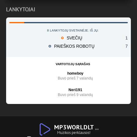
LANKYTOJAI
8 LANKYTOJŲ SVETAINĖJE. IŠ JŲ:
SVEČIŲ
1
PAIEŠKOS ROBOTŲ
7
VARTOTOJŲ SĄRAŠAS
homeboy
Buvo prieš 7 valandų
Neri191
Buvo prieš 9 valandų
MP3WORLDLT
,,,
Muzikos perklausos!