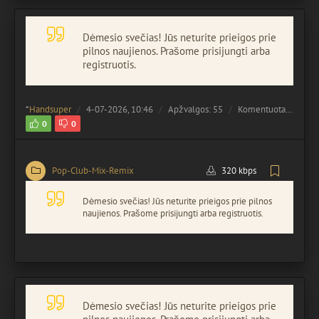
Dėmesio svečias! Jūs neturite prieigos prie
pilnos naujienos. Prašome prisijungti arba
registruotis.
*
Handsuper
4-07-2026, 10:46
Apžvalgos: 55
Komentuota:
0
0
0
Pop-Club-Mix-Remix
320 kbps
Dėmesio svečias! Jūs neturite prieigos prie pilnos
naujienos. Prašome prisijungti arba registruotis.
Dėmesio svečias! Jūs neturite prieigos prie