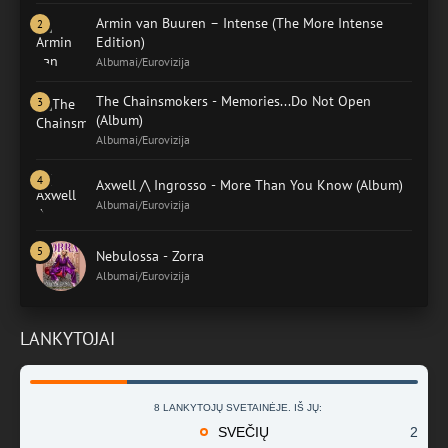
Armin van Buuren – Intense (The More Intense
Edition)
Albumai/Eurovizija
The Chainsmokers - Memories...Do Not Open
(Album)
Albumai/Eurovizija
Axwell /\ Ingrosso - More Than You Know (Album)
Albumai/Eurovizija
Nebulossa - Zorra
Albumai/Eurovizija
LANKYTOJAI
8 LANKYTOJŲ SVETAINĖJE. IŠ JŲ:
SVEČIŲ
2