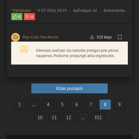
*
Handsuper
4-07-2026, 10:19
Apžvalgos: 62
Komentuota:
0
0
0
Pop-Club-Mix-Remix
320 kbps
Dėmesio svečias! Jūs neturite prieigos prie pilnos
naujienos. Prašome prisijungti arba registruotis.
Kitas puslapis
1
...
4
5
6
7
8
9
10
11
12
...
352