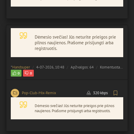
Dėmesio svečias! Jūs neturite prieigos prie
pilnos naujienos. Prašome prisijungti arba
registruotis.
*
Handsuper
4-07-2026, 10:48
Apžvalgos: 64
Komentuota:
0
0
0
Pop-Club-Mix-Remix
320 kbps
Dėmesio svečias! Jūs neturite prieigos prie pilnos
naujienos. Prašome prisijungti arba registruotis.