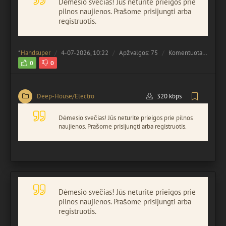
Dėmesio svečias! Jūs neturite prieigos prie
pilnos naujienos. Prašome prisijungti arba
registruotis.
*
Handsuper
4-07-2026, 10:22
Apžvalgos: 75
Komentuota:
0
0
0
Deep-House/Electro
320 kbps
Dėmesio svečias! Jūs neturite prieigos prie pilnos
naujienos. Prašome prisijungti arba registruotis.
Dėmesio svečias! Jūs neturite prieigos prie
pilnos naujienos. Prašome prisijungti arba
registruotis.