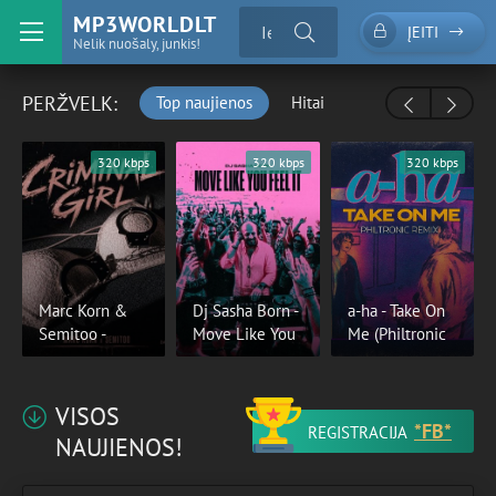
MP3WORLDLT
ĮEITI
Nelik nuošaly, junkis!
PERŽVELK:
Top naujienos
Hitai
320 kbps
320 kbps
320 kbps
Marc Korn &
Dj Sasha Born -
a-ha - Take On
Semitoo -
Move Like You
Me (Philtronic
VISOS
*FB*
REGISTRACIJA
NAUJIENOS!