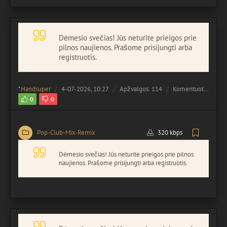
Dėmesio svečias! Jūs neturite prieigos prie
pilnos naujienos. Prašome prisijungti arba
registruotis.
*
Handsuper
4-07-2026, 10:27
Apžvalgos: 114
Komentuota:
0
0
0
Pop-Club-Mix-Remix
320 kbps
Dėmesio svečias! Jūs neturite prieigos prie pilnos
naujienos. Prašome prisijungti arba registruotis.