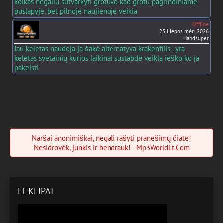
kolkas negaliu sutvarkyti grotuvo kad grotu pagrindiniame
puslapyje, bet pilnoje naujienoje veikia
Offline
23 Liepos mėn. 2026
Handsuper
Jau keletas naudoja ja šakė alternatyva krakenfilis . yra
keletas svetainių kurios laikinai sustabdė veikla ieško ko ja
pakeisti
Naršai anonimiškai, negali rašyti pranešimų čiate!
Nesidrovėk, junkis ir bendrauk! - Mp3WorldLt.Com
LT KLIPAI