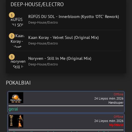
DEEP-HOUSE/ELECTRO
RÜFÜS DU SOL - Innerbloom (Kyotto 'OTC' Rework)
Deep-House/Electro
Kaan Koray - Velvet Soul (Original Mix)
Deep-House/Electro
Noryven - Still In Me (Original Mix)
Deep-House/Electro
POKALBIAI
Offline
24 Liepos mėn. 2026
Handsuper
gerai
Offline
24 Liepos mėn. 2026
Mp3World