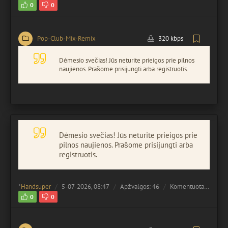
0
0
Pop-Club-Mix-Remix
320 kbps
Dėmesio svečias! Jūs neturite prieigos prie pilnos
naujienos. Prašome prisijungti arba registruotis.
Dėmesio svečias! Jūs neturite prieigos prie
pilnos naujienos. Prašome prisijungti arba
registruotis.
*
Handsuper
5-07-2026, 08:47
Apžvalgos: 46
Komentuota:
0
0
0