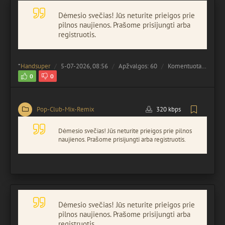
Dėmesio svečias! Jūs neturite prieigos prie
pilnos naujienos. Prašome prisijungti arba
registruotis.
*
Handsuper
5-07-2026, 08:56
Apžvalgos: 60
Komentuota:
0
0
0
Pop-Club-Mix-Remix
320 kbps
Dėmesio svečias! Jūs neturite prieigos prie pilnos
naujienos. Prašome prisijungti arba registruotis.
Dėmesio svečias! Jūs neturite prieigos prie
pilnos naujienos. Prašome prisijungti arba
registruotis.