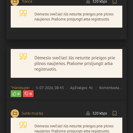
Trance
320 kbps
Dėmesio svečias! Jūs neturite prieigos prie pilnos
naujienos. Prašome prisijungti arba registruotis.
Dėmesio svečias! Jūs neturite prieigos prie
pilnos naujienos. Prašome prisijungti arba
registruotis.
*
Handsuper
5-07-2026, 08:43
Apžvalgos: 41
Komentuota:
0
0
0
Sunki muzika
320 kbps
Dėmesio svečias! Jūs neturite prieigos prie pilnos
naujienos. Prašome prisijungti arba registruotis.