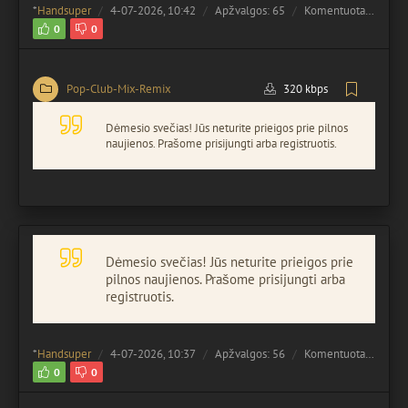
*
Handsuper
4-07-2026, 10:42
Apžvalgos: 65
Komentuota:
0
0
0
Pop-Club-Mix-Remix
320 kbps
Dėmesio svečias! Jūs neturite prieigos prie pilnos
naujienos. Prašome prisijungti arba registruotis.
Dėmesio svečias! Jūs neturite prieigos prie
pilnos naujienos. Prašome prisijungti arba
registruotis.
*
Handsuper
4-07-2026, 10:37
Apžvalgos: 56
Komentuota:
0
0
0