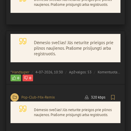
naujienos. Prašome prisijungti arba registruotis.
Dėmesio svečias! Jūs neturite prieigos prie
pilnos naujienos. Prašome prisijungti arba
registruotis.
*
Handsuper
4-07-2026, 10:30
Apžvalgos: 53
Komentuota:
0
0
0
Pop-Club-Mix-Remix
320 kbps
Dėmesio svečias! Jūs neturite prieigos prie pilnos
naujienos. Prašome prisijungti arba registruotis.