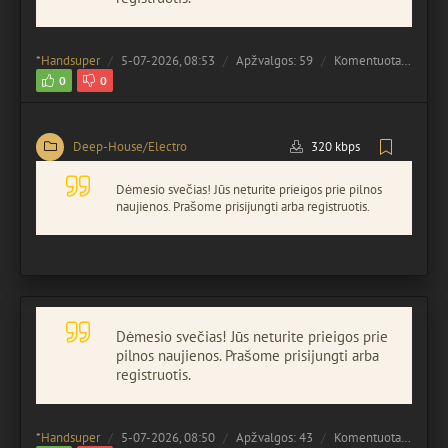
*
Handsuper
5-07-2026, 08:53
Apžvalgos: 59
Komentuota:
0
0
0
Deep-House/Electro
320 kbps
Dėmesio svečias! Jūs neturite prieigos prie pilnos
naujienos. Prašome prisijungti arba registruotis.
Dėmesio svečias! Jūs neturite prieigos prie
pilnos naujienos. Prašome prisijungti arba
registruotis.
*
Handsuper
5-07-2026, 08:50
Apžvalgos: 43
Komentuota:
0