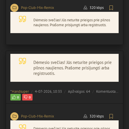
Pop-Club-Mix-Remix
320 kbps
Dėmesio svečias! Jūs neturite prieigos prie pilnos
naujienos. Prašome prisijungti arba registruotis.
Dėmesio svečias! Jūs neturite prieigos prie
pilnos naujienos. Prašome prisijungti arba
registruotis.
*
Handsuper
4-07-2026, 10:33
Apžvalgos: 64
Komentuota:
0
0
0
Pop-Club-Mix-Remix
320 kbps
Dėmesio svečias! Jūs neturite prieigos prie pilnos