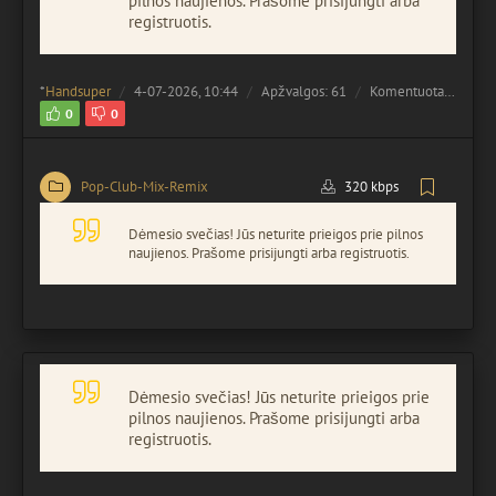
pilnos naujienos. Prašome prisijungti arba
registruotis.
*
Handsuper
4-07-2026, 10:44
Apžvalgos: 61
Komentuota:
0
0
0
Pop-Club-Mix-Remix
320 kbps
Dėmesio svečias! Jūs neturite prieigos prie pilnos
naujienos. Prašome prisijungti arba registruotis.
Dėmesio svečias! Jūs neturite prieigos prie
pilnos naujienos. Prašome prisijungti arba
registruotis.