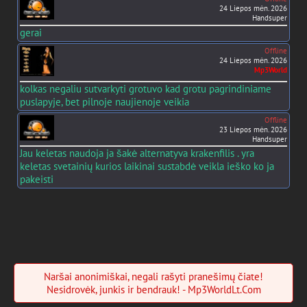
24 Liepos mėn. 2026
Handsuper
gerai
Offline
24 Liepos mėn. 2026
Mp3World
kolkas negaliu sutvarkyti grotuvo kad grotu pagrindiniame
puslapyje, bet pilnoje naujienoje veikia
Offline
23 Liepos mėn. 2026
Handsuper
Jau keletas naudoja ja šakė alternatyva krakenfilis . yra
keletas svetainių kurios laikinai sustabdė veikla ieško ko ja
pakeisti
Naršai anonimiškai, negali rašyti pranešimų čiate!
Nesidrovėk, junkis ir bendrauk! - Mp3WorldLt.Com