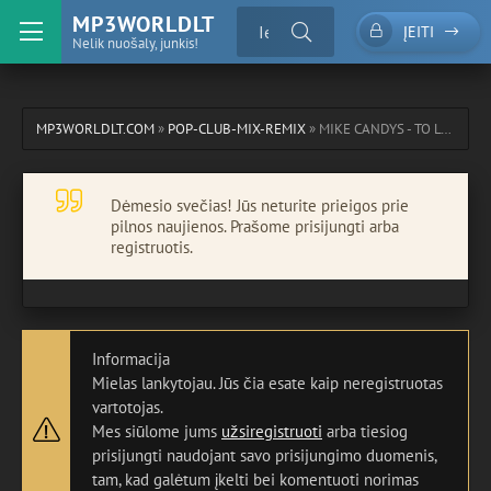
MP3WORLDLT
ĮEITI
Nelik nuošaly, junkis!
MP3WORLDLT.COM
»
POP-CLUB-MIX-REMIX
» MIKE CANDYS - TO LOVE YOU
Dėmesio svečias! Jūs neturite prieigos prie
pilnos naujienos. Prašome prisijungti arba
registruotis.
Informacija
Mielas lankytojau. Jūs čia esate kaip neregistruotas
vartotojas.
Mes siūlome jums
užsiregistruoti
arba tiesiog
prisijungti naudojant savo prisijungimo duomenis,
tam, kad galėtum įkelti bei komentuoti norimas