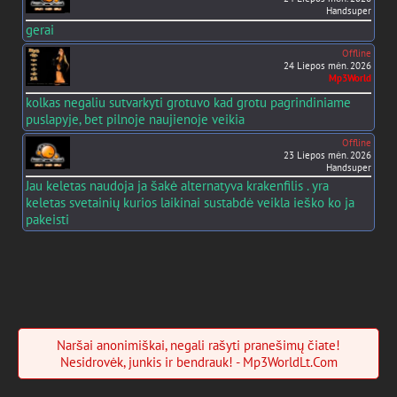
Handsuper
gerai
Offline
24 Liepos mėn. 2026
Mp3World
kolkas negaliu sutvarkyti grotuvo kad grotu pagrindiniame
puslapyje, bet pilnoje naujienoje veikia
Offline
23 Liepos mėn. 2026
Handsuper
Jau keletas naudoja ja šakė alternatyva krakenfilis . yra
keletas svetainių kurios laikinai sustabdė veikla ieško ko ja
pakeisti
Naršai anonimiškai, negali rašyti pranešimų čiate!
Nesidrovėk, junkis ir bendrauk! - Mp3WorldLt.Com