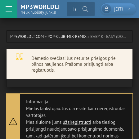
MP3WORLDLT
ĮEITI
Nelik nuošaly, junkis!
MP3WORLDLT.COM
»
POP-CLUB-MIX-REMIX
» BABY K - EASY (DOMY-R BOOTLEG REMIX)
Dėmesio svečias! Jūs neturite prieigos prie
pilnos naujienos. Prašome prisijungti arba
registruotis.
Informacija
Mielas lankytojau. Jūs čia esate kaip neregistruotas
vartotojas.
Mes siūlome jums
užsiregistruoti
arba tiesiog
prisijungti naudojant savo prisijungimo duomenis,
tam, kad galėtum įkelti bei komentuoti norimas