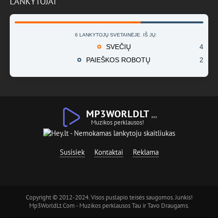
LANKYTOJAI
6 LANKYTOJŲ SVETAINĖJE. IŠ JŲ:
SVEČIŲ
4
PAIEŠKOS ROBOTŲ
2
MP3WORLDLT
,,,
Muzikos perklausos!
Susisiek
Kontaktai
Reklama
Copyright © 2012-2024. Visos puslapio teisės saugomos. Junkis!
Mp3WorldLt.Com - Muzikos perklausos Tau ir Tavo Draugams.