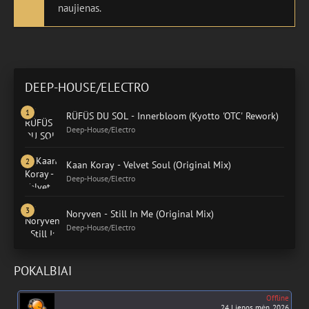
naujienas.
DEEP-HOUSE/ELECTRO
RÜFÜS DU SOL - Innerbloom (Kyotto 'OTC' Rework)
Deep-House/Electro
Kaan Koray - Velvet Soul (Original Mix)
Deep-House/Electro
Noryven - Still In Me (Original Mix)
Deep-House/Electro
POKALBIAI
Offline
24 Liepos mėn. 2026