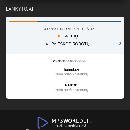
LANKYTOJAI
4 LANKYTOJAI SVETAINĖJE. IŠ JŲ:
SVEČIŲ
1
PAIEŠKOS ROBOTŲ
3
VARTOTOJŲ SĄRAŠAS
homeboy
Buvo prieš 7 valandų
Neri191
Buvo prieš 8 valandų
MP3WORLDLT
,,,
Muzikos perklausos!