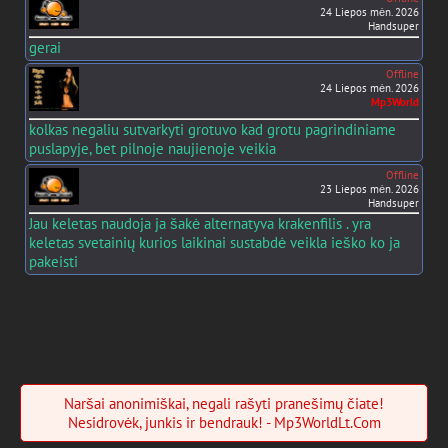
24 Liepos mėn. 2026
Handsuper
gerai
Offline
24 Liepos mėn. 2026
Mp3World
kolkas negaliu sutvarkyti grotuvo kad grotu pagrindiniame
puslapyje, bet pilnoje naujienoje veikia
Offline
23 Liepos mėn. 2026
Handsuper
Jau keletas naudoja ja šakė alternatyva krakenfilis . yra
keletas svetainių kurios laikinai sustabdė veikla ieško ko ja
pakeisti
Naršai anonimiškai, negali rašyti pranešimų čiate!
Nesidrovėk, junkis ir bendrauk! - Mp3WorldLt.Com