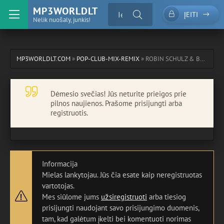
MP3WORLDLT
ĮEITI
Nelik nuošaly, junkis!
MP3WORLDLT.COM
»
POP-CLUB-MIX-REMIX
» ROBIN SCHULZ & BARBZ - BETTER TIMES
Dėmesio svečias! Jūs neturite prieigos prie
pilnos naujienos. Prašome prisijungti arba
registruotis.
Informacija
Mielas lankytojau. Jūs čia esate kaip neregistruotas
vartotojas.
Mes siūlome jums
užsiregistruoti
arba tiesiog
prisijungti naudojant savo prisijungimo duomenis,
tam, kad galėtum įkelti bei komentuoti norimas