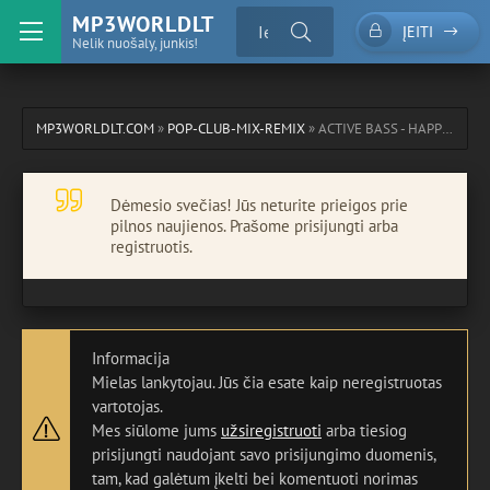
MP3WORLDLT
ĮEITI
Nelik nuošaly, junkis!
MP3WORLDLT.COM
»
POP-CLUB-MIX-REMIX
» ACTIVE BASS - HAPPY PEOPLE (HANDS-UP EDIT 2026)
Dėmesio svečias! Jūs neturite prieigos prie
pilnos naujienos. Prašome prisijungti arba
registruotis.
Informacija
Mielas lankytojau. Jūs čia esate kaip neregistruotas
vartotojas.
Mes siūlome jums
užsiregistruoti
arba tiesiog
prisijungti naudojant savo prisijungimo duomenis,
tam, kad galėtum įkelti bei komentuoti norimas