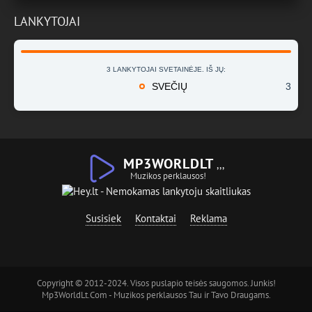
LANKYTOJAI
3 LANKYTOJAI SVETAINĖJE. IŠ JŲ:
SVEČIŲ
3
MP3WORLDLT
,,,
Muzikos perklausos!
Susisiek
Kontaktai
Reklama
Copyright © 2012-2024. Visos puslapio teisės saugomos. Junkis!
Mp3WorldLt.Com - Muzikos perklausos Tau ir Tavo Draugams.