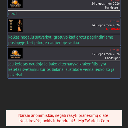
24 Liepos mėn. 2026
Handsuper
gerai
Offline
24 Liepos mėn. 2026
Mp3World
kolkas negaliu sutvarkyti grotuvo kad grotu pagrindiniame
puslapyje, bet pilnoje naujienoje veikia
Offline
23 Liepos mėn. 2026
Handsuper
Jau keletas naudoja ja šakė alternatyva krakenfilis . yra
keletas svetainių kurios laikinai sustabdė veikla ieško ko ja
pakeisti
Naršai anonimiškai, negali rašyti pranešimų čiate!
Nesidrovėk, junkis ir bendrauk! - Mp3WorldLt.Com