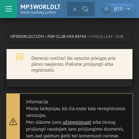
MP3WORLDLT
ĮEITI
Nelik nuošaly, junkis!
MP3WORLDLT.COM
»
POP-CLUB-MIX-REMIX
» CHICCA LEAF - DURO (TE TE TE) (UMBERTO BALZANELLI, JERRY DJ, MICHELLE EDIT)
Dėmesio svečias! Jūs neturite prieigos prie
pilnos naujienos. Prašome prisijungti arba
registruotis.
Informacija
Mielas lankytojau. Jūs čia esate kaip neregistruotas
vartotojas.
Mes siūlome jums
užsiregistruoti
arba tiesiog
prisijungti naudojant savo prisijungimo duomenis,
tam, kad galėtum įkelti bei komentuoti norimas