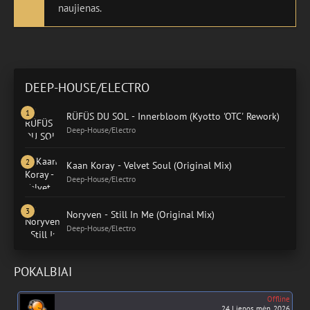
naujienas.
DEEP-HOUSE/ELECTRO
RÜFÜS DU SOL - Innerbloom (Kyotto 'OTC' Rework)
Deep-House/Electro
Kaan Koray - Velvet Soul (Original Mix)
Deep-House/Electro
Noryven - Still In Me (Original Mix)
Deep-House/Electro
POKALBIAI
Offline
24 Liepos mėn. 2026