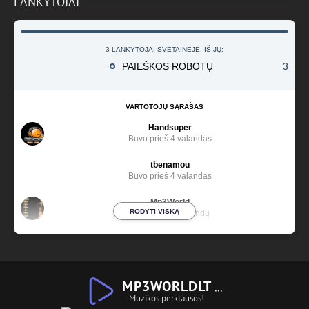
LANKYTOJAI
3 LANKYTOJAI SVETAINĖJE. IŠ JŲ:
PAIEŠKOS ROBOTŲ
3
VARTOTOJŲ SĄRAŠAS
Handsuper
Buvo prieš 4 valandas
tbenamou
Buvo prieš 4 valandas
Mp3World
RODYTI VISKĄ
Buvo prieš 7 valandų
MP3WORLDLT
,,,
Muzikos perklausos!