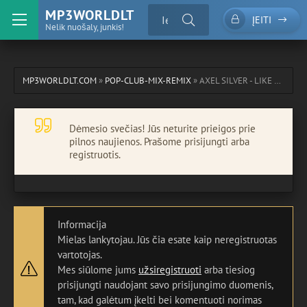
MP3WORLDLT
ĮEITI
Nelik nuošaly, junkis!
MP3WORLDLT.COM
»
POP-CLUB-MIX-REMIX
» AXEL SILVER - LIKE A VIRGIN (ORIGINAL MIX)
Dėmesio svečias! Jūs neturite prieigos prie
pilnos naujienos. Prašome prisijungti arba
registruotis.
Informacija
Mielas lankytojau. Jūs čia esate kaip neregistruotas
vartotojas.
Mes siūlome jums
užsiregistruoti
arba tiesiog
prisijungti naudojant savo prisijungimo duomenis,
tam, kad galėtum įkelti bei komentuoti norimas