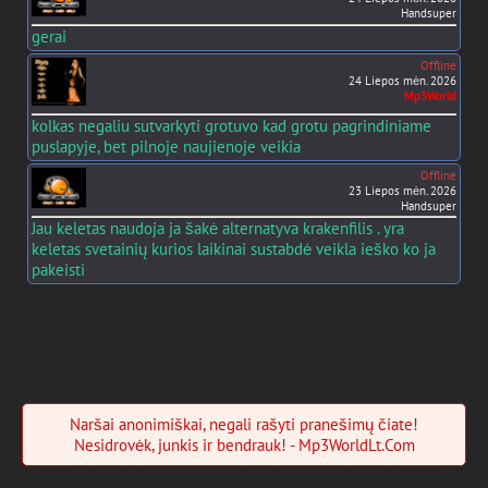
Handsuper
gerai
Offline
24 Liepos mėn. 2026
Mp3World
kolkas negaliu sutvarkyti grotuvo kad grotu pagrindiniame
puslapyje, bet pilnoje naujienoje veikia
Offline
23 Liepos mėn. 2026
Handsuper
Jau keletas naudoja ja šakė alternatyva krakenfilis . yra
keletas svetainių kurios laikinai sustabdė veikla ieško ko ja
pakeisti
Naršai anonimiškai, negali rašyti pranešimų čiate!
Nesidrovėk, junkis ir bendrauk! - Mp3WorldLt.Com