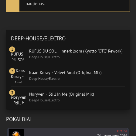
naujienas.
DEEP-HOUSE/ELECTRO
RÜFÜS DU SOL - Innerbloom (Kyotto 'OTC' Rework)
Deep-House/Electro
Kaan Koray - Velvet Soul (Original Mix)
Deep-House/Electro
Noryven - Still In Me (Original Mix)
Deep-House/Electro
POKALBIAI
Offline
24 Liepos mėn. 2026