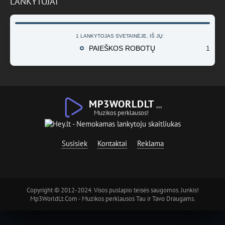
LANKYTOJAI
1 LANKYTOJAS SVETAINĖJE. IŠ JŲ:
PAIEŠKOS ROBOTŲ
1
MP3WORLDLT
,,,
Muzikos perklausos!
Susisiek
Kontaktai
Reklama
Copyright © 2012-2024. Visos puslapio teisės saugomos. Junkis!
Mp3WorldLt.Com - Muzikos perklausos Tau ir Tavo Draugams.