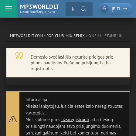
MP3WORLDLT
ĮEITI
Nelik nuošaly, junkis!
MP3WORLDLT.COM
»
POP-CLUB-MIX-REMIX
» O'NEILL - STUMBLIN' IN
Dėmesio svečias! Jūs neturite prieigos prie
pilnos naujienos. Prašome prisijungti arba
registruotis.
Informacija
Mielas lankytojau. Jūs čia esate kaip neregistruotas
vartotojas.
Mes siūlome jums
užsiregistruoti
arba tiesiog
prisijungti naudojant savo prisijungimo duomenis,
tam, kad galėtum įkelti bei komentuoti norimas