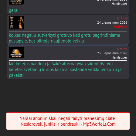
Handsuper
gerai
Offline
24 Liepos mėn. 2026
Mp3World
kolkas negaliu sutvarkyti grotuvo kad grotu pagrindiniame
puslapyje, bet pilnoje naujienoje veikia
Offline
23 Liepos mėn. 2026
Handsuper
Jau keletas naudoja ja šakė alternatyva krakenfilis . yra
keletas svetainių kurios laikinai sustabdė veikla ieško ko ja
pakeisti
Naršai anonimiškai, negali rašyti pranešimų čiate!
Nesidrovėk, junkis ir bendrauk! - Mp3WorldLt.Com