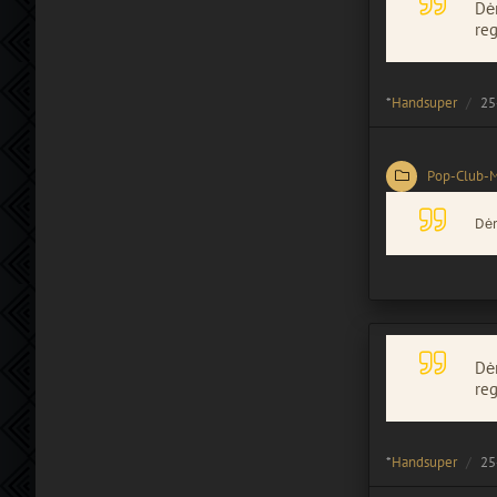
Dėm
reg
*
Handsuper
25
Pop-Club-
Dėm
Dėm
reg
*
Handsuper
25