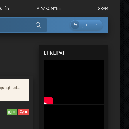
YKLĖS
ATSAKOMYBĖ
TELEGRAM
ĮEITI
LT KLIPAI
ijungti arba
0
0