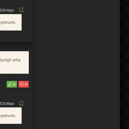
320 kbps
gistruotis.
ijungti arba
0
0
320 kbps
gistruotis.