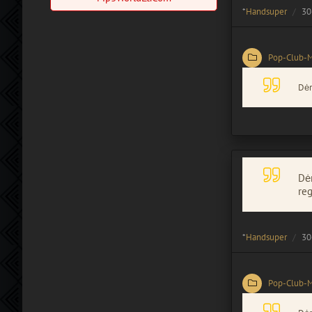
*
Handsuper
30
Pop-Club-
Dėm
Dėm
reg
*
Handsuper
30
Pop-Club-