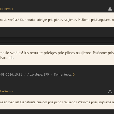
Mix-Remix
esio svečias! Jūs neturite prieigos prie pilnos naujienos. Prašome prisijungti arba re
esio svečias! Jūs neturite prieigos prie pilnos naujienos. Prašome pris
istruotis.
-05-2026, 19:51
Apžvalgos: 199
Komentuota:
0
Mix-Remix
esio svečias! Jūs neturite prieigos prie pilnos naujienos. Prašome prisijungti arba re