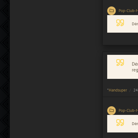
Pop-Club-
Dėm
Dėm
reg
*
Handsuper
24
Pop-Club-
Dėm