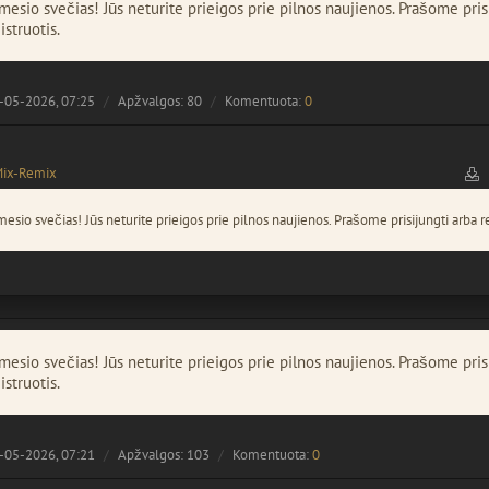
esio svečias! Jūs neturite prieigos prie pilnos naujienos. Prašome pris
istruotis.
-05-2026, 07:25
Apžvalgos: 80
Komentuota:
0
Mix-Remix
esio svečias! Jūs neturite prieigos prie pilnos naujienos. Prašome prisijungti arba re
esio svečias! Jūs neturite prieigos prie pilnos naujienos. Prašome pris
istruotis.
-05-2026, 07:21
Apžvalgos: 103
Komentuota:
0