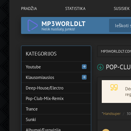
PRADŽIA
STATISTIKA
SUSISIEK
MP3WORLDLT
Nelik nuošaly, junkis!
MP3WORLDLT.CO
KATEGORIJOS
POP-CLU
Youtube
Klausomiausios
Deep-House/Electro
Dėm
reg
Pop-Club-Mix-Remix
Trance
*
Handsuper
30
Sunki
Albumai/Eurovizija