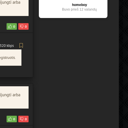
ijungti arba
homeboy
Buvo prieš 12 valandų
0
0
320 kbps
gistruotis.
ijungti arba
0
0