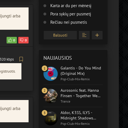
Karta ar du per mėnesį
Pora sykių per pusmetį
ijungti arba
Rečiau nei pusmetis
Balsuoti
0
0
NAUJAUSIOS
320 kbps
Galantis - Do You Mind
gistruotis.
(Original Mix)
Pop-Club-Mix-Remix
Aurosonic feat. Hanna
Finsen - Together We
Heal (Extended Mix)
Trance
ijungti arba
Aldor, K3SS, ILYS -
Midnight Shadows
(Aldor Extended Remix)
Pop-Club-Mix-Remix