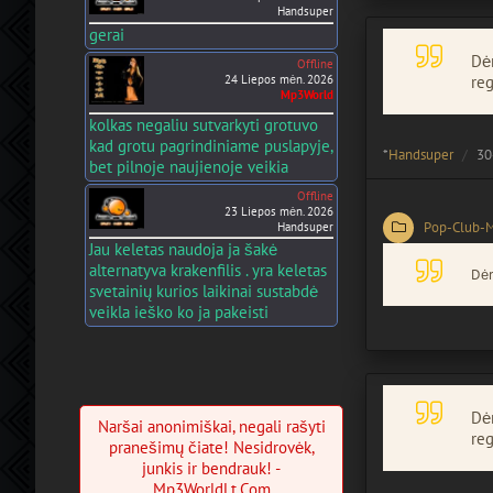
Handsuper
gerai
Dėm
Offline
24 Liepos mėn. 2026
reg
Mp3World
kolkas negaliu sutvarkyti grotuvo
kad grotu pagrindiniame puslapyje,
*
Handsuper
30
bet pilnoje naujienoje veikia
Offline
23 Liepos mėn. 2026
Pop-Club-
Handsuper
Jau keletas naudoja ja šakė
alternatyva krakenfilis . yra keletas
Dėm
svetainių kurios laikinai sustabdė
veikla ieško ko ja pakeisti
Dėm
Naršai anonimiškai, negali rašyti
reg
pranešimų čiate! Nesidrovėk,
junkis ir bendrauk! -
Mp3WorldLt.Com