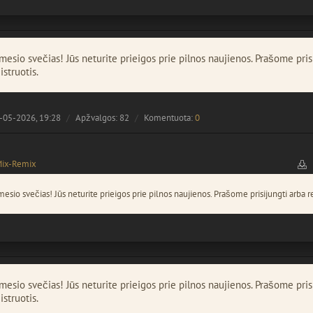
esio svečias! Jūs neturite prieigos prie pilnos naujienos. Prašome pris
istruotis.
-05-2026, 19:28
Apžvalgos: 82
Komentuota:
0
Mix-Remix
esio svečias! Jūs neturite prieigos prie pilnos naujienos. Prašome prisijungti arba re
esio svečias! Jūs neturite prieigos prie pilnos naujienos. Prašome pris
istruotis.