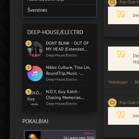
Pop-Club-
Šventinės
Dėm
DEEP-HOUSE/ELECTRO
DONT BLINK - OUT OF
MY HEAD (Extended
Mix)
Deep-House/Electro
Dėm
reg
Nikko Culture, Tina Lm,
RoundTrip.Music -
Home In You (Original
Deep-House/Electro
*
Handsuper
30
Mix)
N.O.Y, Guy Katch -
Chasing Memories
Pop-Club-
(Extended Mix)
Deep-House/Electro
Dėm
POKALBIAI
Offline
24 Liepos mėn. 2026