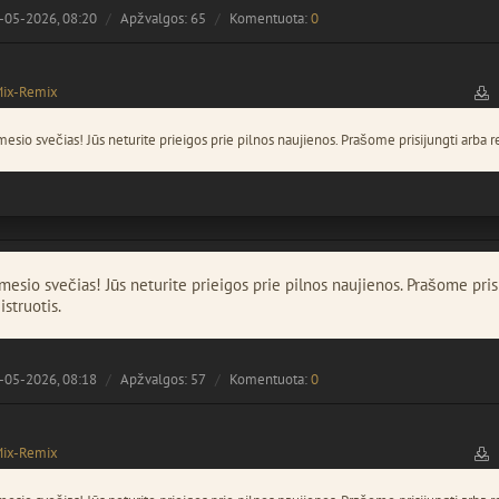
-05-2026, 08:20
Apžvalgos: 65
Komentuota:
0
Mix-Remix
esio svečias! Jūs neturite prieigos prie pilnos naujienos. Prašome prisijungti arba re
esio svečias! Jūs neturite prieigos prie pilnos naujienos. Prašome pris
istruotis.
-05-2026, 08:18
Apžvalgos: 57
Komentuota:
0
Mix-Remix