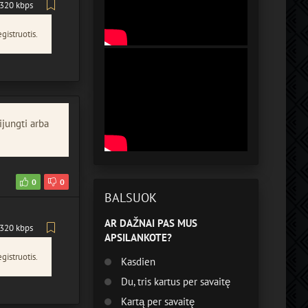
320 kbps
gistruotis.
ijungti arba
0
0
BALSUOK
AR DAŽNAI PAS MUS
320 kbps
APSILANKOTE?
gistruotis.
Kasdien
Du, tris kartus per savaitę
Kartą per savaitę