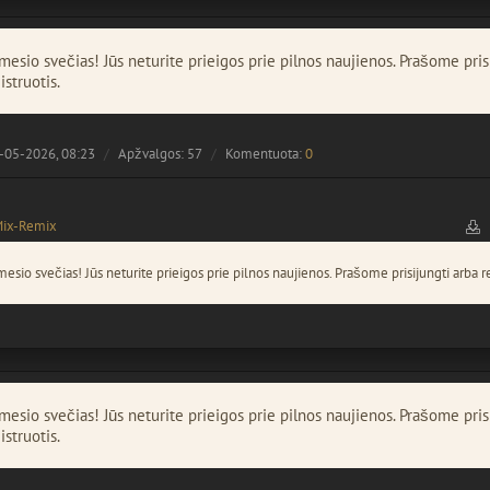
esio svečias! Jūs neturite prieigos prie pilnos naujienos. Prašome pris
istruotis.
-05-2026, 08:23
Apžvalgos: 57
Komentuota:
0
Mix-Remix
esio svečias! Jūs neturite prieigos prie pilnos naujienos. Prašome prisijungti arba re
esio svečias! Jūs neturite prieigos prie pilnos naujienos. Prašome pris
istruotis.