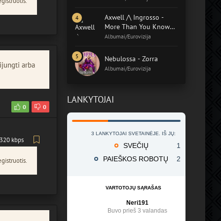
gistruotis.
Axwell /\ Ingrosso -
More Than You Know
(Album)
Albumai/Eurovizija
Nebulossa - Zorra
ijungti arba
Albumai/Eurovizija
LANKYTOJAI
0
0
3 LANKYTOJAI SVETAINĖJE. IŠ JŲ:
320 kbps
SVEČIŲ
1
PAIEŠKOS ROBOTŲ
2
gistruotis.
VARTOTOJŲ SĄRAŠAS
Neri191
Buvo prieš 3 valandas