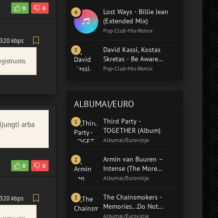
0
0
Lost Ways - Billie Jean
(Extended Mix)
Pop-Club-Mix-Remix
320 kbps
David Kassi, Kostas
Skretas - Be Aware
gistruotis.
(Extended Mix)
Pop-Club-Mix-Remix
ALBUMAI/EURO
Third Party -
ijungti arba
TOGETHER (Album)
Albumai/Eurovizija
Armin van Buuren –
0
0
Intense (The More
Intense Edition)
Albumai/Eurovizija
The Chainsmokers -
320 kbps
Memories...Do Not
Open (Album)
Albumai/Eurovizija