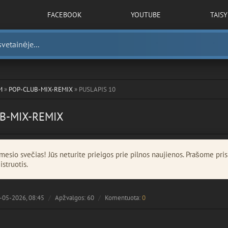
FACEBOOK
YOUTUBE
TAIS
M
»
POP-CLUB-MIX-REMIX
» PUSLAPIS 10
B-MIX-REMIX
esio svečias! Jūs neturite prieigos prie pilnos naujienos. Prašome pris
istruotis.
-05-2026, 08:45
Apžvalgos: 60
Komentuota:
0