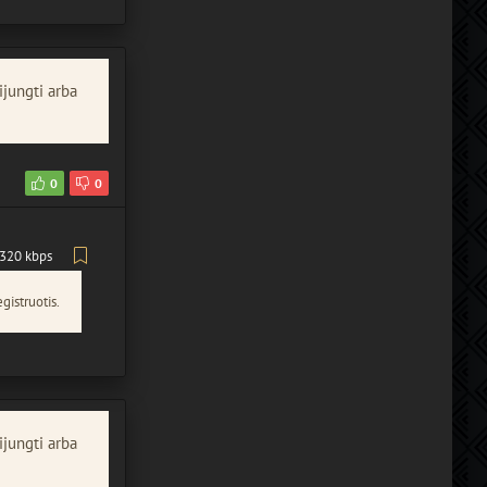
ijungti arba
0
0
320 kbps
gistruotis.
ijungti arba