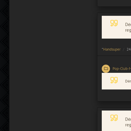
Dėm
reg
*
Handsuper
24
Pop-Club-
Dėm
Dėm
reg