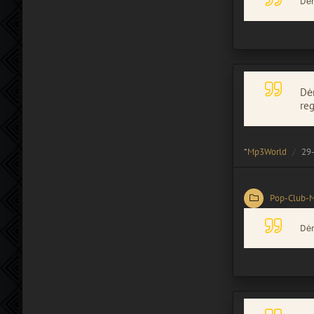
Dėm
Dėm
reg
*
Mp3World
29-
Pop-Club-
Dėm