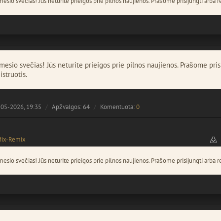
esio svečias! Jūs neturite prieigos prie pilnos naujienos. Prašome prisijungti arba re
esio svečias! Jūs neturite prieigos prie pilnos naujienos. Prašome pris
istruotis.
05-2026, 19:35
Apžvalgos: 64
Komentuota:
0
Mix-Remix
esio svečias! Jūs neturite prieigos prie pilnos naujienos. Prašome prisijungti arba re