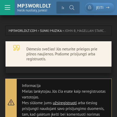
MP3WORLDLT
ĮEITI
Nelik nuošaly, junkis!
MP3WORLDLT.COM
»
SUNKI MUZIKA
» JOHN B, MAGELLAN STARCHILD, THE YOUNG PUNX! - IN FOR THE KILL (DNB VERSION)
Dėmesio svečias! Jūs neturite prieigos prie
pilnos naujienos. Prašome prisijungti arba
registruotis.
Informacija
Mielas lankytojau. Jūs čia esate kaip neregistruotas
vartotojas.
Mes siūlome jums
užsiregistruoti
arba tiesiog
prisijungti naudojant savo prisijungimo duomenis,
tam, kad galėtum įkelti bei komentuoti norimas