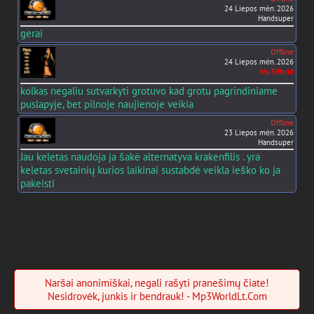
24 Liepos mėn. 2026
Handsuper
gerai
Offline
24 Liepos mėn. 2026
Mp3World
kolkas negaliu sutvarkyti grotuvo kad grotu pagrindiniame
puslapyje, bet pilnoje naujienoje veikia
Offline
23 Liepos mėn. 2026
Handsuper
Jau keletas naudoja ja šakė alternatyva krakenfilis . yra
keletas svetainių kurios laikinai sustabdė veikla ieško ko ja
pakeisti
Naršai anonimiškai, negali rašyti pranešimų čiate!
Nesidrovėk, junkis ir bendrauk! - Mp3WorldLt.Com