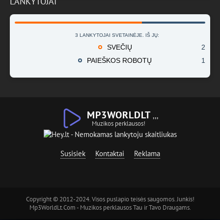
LANKYTOJAI
3 LANKYTOJAI SVETAINĖJE. IŠ JŲ:
SVEČIŲ
2
PAIEŠKOS ROBOTŲ
1
MP3WORLDLT
,,,
Muzikos perklausos!
Susisiek
Kontaktai
Reklama
Copyright © 2012-2024. Visos puslapio teisės saugomos. Junkis!
Mp3WorldLt.Com - Muzikos perklausos Tau ir Tavo Draugams.