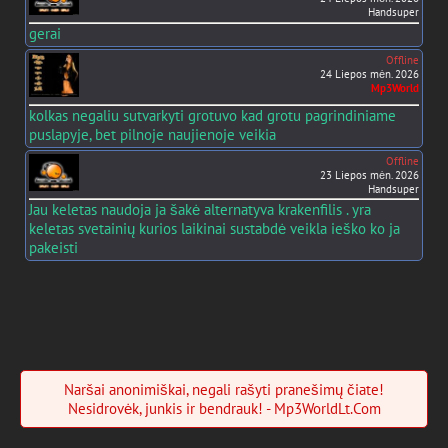
Handsuper
gerai
Offline
24 Liepos mėn. 2026
Mp3World
kolkas negaliu sutvarkyti grotuvo kad grotu pagrindiniame
puslapyje, bet pilnoje naujienoje veikia
Offline
23 Liepos mėn. 2026
Handsuper
Jau keletas naudoja ja šakė alternatyva krakenfilis . yra
keletas svetainių kurios laikinai sustabdė veikla ieško ko ja
pakeisti
Naršai anonimiškai, negali rašyti pranešimų čiate!
Nesidrovėk, junkis ir bendrauk! - Mp3WorldLt.Com