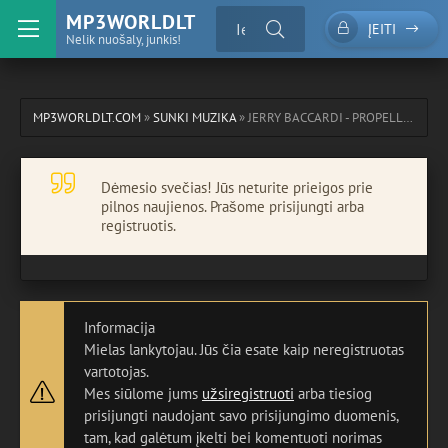
MP3WORLDLT
ĮEITI
Nelik nuošaly, junkis!
MP3WORLDLT.COM
»
SUNKI MUZIKA
» JERRY BACCARDI - PROPELLER (ORIGINAL MIX)
Dėmesio svečias! Jūs neturite prieigos prie
pilnos naujienos. Prašome prisijungti arba
registruotis.
Informacija
Mielas lankytojau. Jūs čia esate kaip neregistruotas
vartotojas.
Mes siūlome jums
užsiregistruoti
arba tiesiog
prisijungti naudojant savo prisijungimo duomenis,
tam, kad galėtum įkelti bei komentuoti norimas