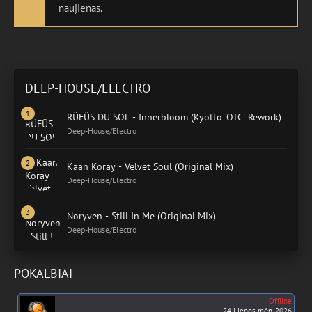
naujienas.
DEEP-HOUSE/ELECTRO
RÜFÜS DU SOL - Innerbloom (Kyotto 'OTC' Rework)
Deep-House/Electro
Kaan Koray - Velvet Soul (Original Mix)
Deep-House/Electro
Noryven - Still In Me (Original Mix)
Deep-House/Electro
POKALBIAI
Offline
24 Liepos mėn. 2026