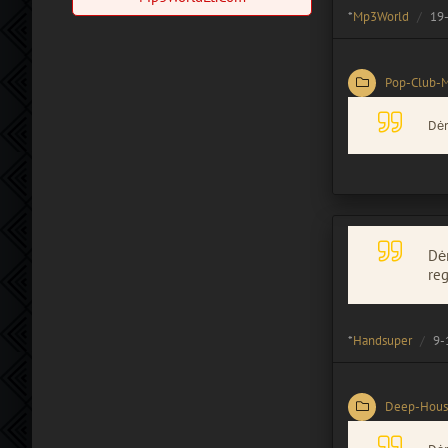
*
Mp3World
19-
Pop-Club-
Dėm
Dėm
reg
*
Handsuper
9-
Deep-Hous