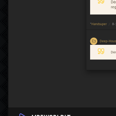
Dėm
reg
*
Handsuper
8-
Deep-Hous
Dėm