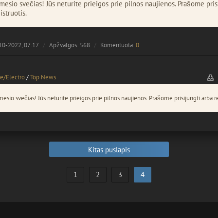
esio svečias! Jūs neturite prieigos prie pilnos naujienos. Prašome pris
istruotis.
10-2022, 07:17
Apžvalgos: 568
Komentuota:
0
e/Electro
/
Top News
esio svečias! Jūs neturite prieigos prie pilnos naujienos. Prašome prisijungti arba re
Kitas puslapis
1
2
3
4