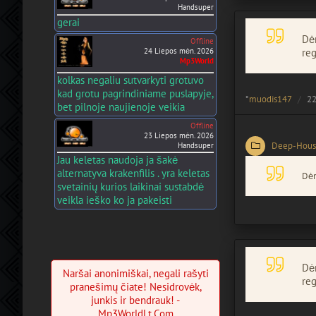
Handsuper
gerai
Dėm
Offline
24 Liepos mėn. 2026
reg
Mp3World
kolkas negaliu sutvarkyti grotuvo
kad grotu pagrindiniame puslapyje,
*
muodis147
22
bet pilnoje naujienoje veikia
Offline
23 Liepos mėn. 2026
Deep-Hous
Handsuper
Jau keletas naudoja ja šakė
alternatyva krakenfilis . yra keletas
Dėm
svetainių kurios laikinai sustabdė
veikla ieško ko ja pakeisti
Dėm
Naršai anonimiškai, negali rašyti
reg
pranešimų čiate! Nesidrovėk,
junkis ir bendrauk! -
Mp3WorldLt.Com