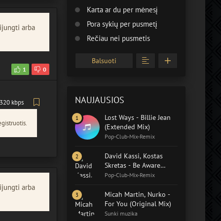
Karta ar du per mėnesį
Pora sykių per pusmetį
ijungti arba
Rečiau nei pusmetis
Balsuoti
1
0
NAUJAUSIOS
320 kbps
Lost Ways - Billie Jean
gistruotis.
(Extended Mix)
Pop-Club-Mix-Remix
David Kassi, Kostas
Skretas - Be Aware
(Extended Mix)
Pop-Club-Mix-Remix
ijungti arba
Micah Martin, Nurko -
For You (Original Mix)
Sunki muzika