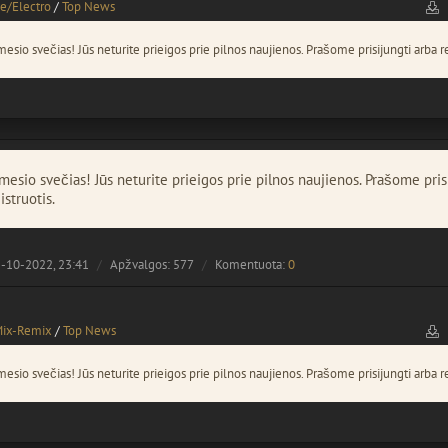
e/Electro
/
Top News
esio svečias! Jūs neturite prieigos prie pilnos naujienos. Prašome prisijungti arba re
esio svečias! Jūs neturite prieigos prie pilnos naujienos. Prašome pris
istruotis.
-10-2022, 23:41
Apžvalgos: 577
Komentuota:
0
Mix-Remix
/
Top News
esio svečias! Jūs neturite prieigos prie pilnos naujienos. Prašome prisijungti arba re