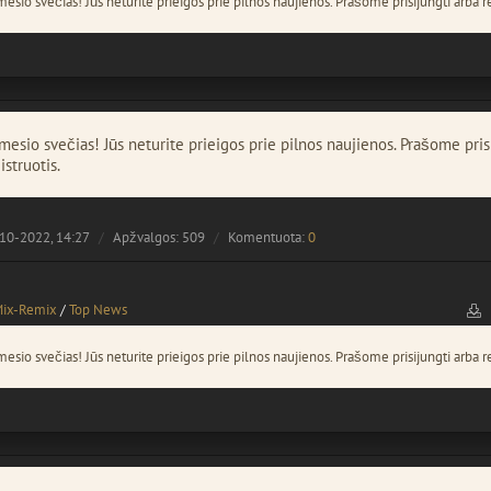
esio svečias! Jūs neturite prieigos prie pilnos naujienos. Prašome prisijungti arba re
esio svečias! Jūs neturite prieigos prie pilnos naujienos. Prašome pris
istruotis.
10-2022, 14:27
Apžvalgos: 509
Komentuota:
0
Mix-Remix
/
Top News
esio svečias! Jūs neturite prieigos prie pilnos naujienos. Prašome prisijungti arba re