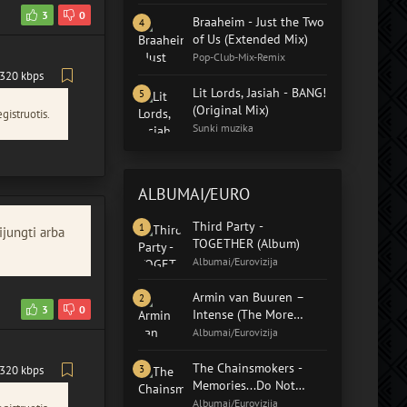
3
0
Braaheim - Just the Two
of Us (Extended Mix)
Pop-Club-Mix-Remix
320 kbps
Lit Lords, Jasiah - BANG!
(Original Mix)
gistruotis.
Sunki muzika
ALBUMAI/EURO
Third Party -
ijungti arba
TOGETHER (Album)
Albumai/Eurovizija
Armin van Buuren –
3
0
Intense (The More
Intense Edition)
Albumai/Eurovizija
The Chainsmokers -
320 kbps
Memories...Do Not
Open (Album)
Albumai/Eurovizija