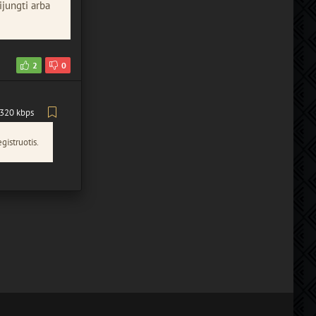
ijungti arba
2
0
320 kbps
gistruotis.