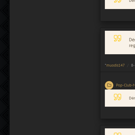
Dėm
Dėm
reg
*
muodis147
8-
Pop-Club-
Dėm