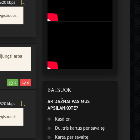
320 kbps
gistruotis.
ijungti arba
2
0
BALSUOK
AR DAŽNAI PAS MUS
320 kbps
APSILANKOTE?
gistruotis.
Kasdien
Du, tris kartus per savaitę
Kartą per savaitę