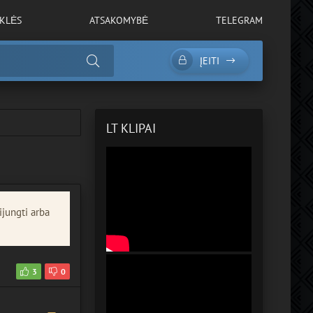
YKLĖS
ATSAKOMYBĖ
TELEGRAM
ĮEITI
LT KLIPAI
ijungti arba
3
0