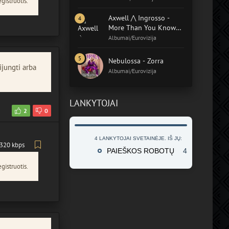
gistruotis.
Axwell /\ Ingrosso -
More Than You Know
(Album)
Albumai/Eurovizija
Nebulossa - Zorra
ijungti arba
Albumai/Eurovizija
LANKYTOJAI
2
0
4 LANKYTOJAI SVETAINĖJE. IŠ JŲ:
320 kbps
PAIEŠKOS ROBOTŲ
4
gistruotis.