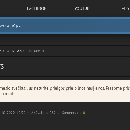
FACEBOOK
YOUTUBE
TAIS
M
»
TOP NEWS
» PUSLAPIS 4
WS
esio svečias! Jūs neturite prieigos prie pilnos naujienos. Prašome pris
istruotis.
-10-2022, 16:56
Apžvalgos: 582
Komentuota:
0