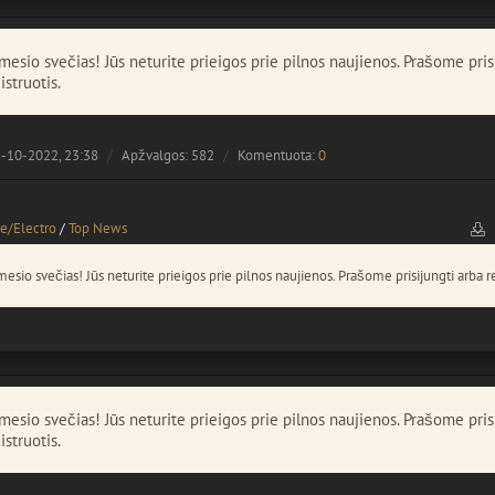
esio svečias! Jūs neturite prieigos prie pilnos naujienos. Prašome pris
istruotis.
-10-2022, 23:38
Apžvalgos: 582
Komentuota:
0
e/Electro
/
Top News
esio svečias! Jūs neturite prieigos prie pilnos naujienos. Prašome prisijungti arba re
esio svečias! Jūs neturite prieigos prie pilnos naujienos. Prašome pris
istruotis.