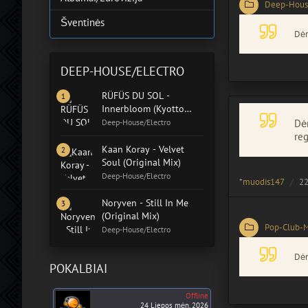
Deep-Hous
Šventinės
Dėm
DEEP-HOUSE/ELECTRO
RÜFÜS DU SOL -
Innerbloom (Kyotto
'OTC' Rework)
Deep-House/Electro
Dėm
reg
Kaan Koray - Velvet
Soul (Original Mix)
Deep-House/Electro
*
muodis147
22
Noryven - Still In Me
(Original Mix)
Pop-Club-
Deep-House/Electro
Dėm
POKALBIAI
Offline
24 Liepos mėn. 2026