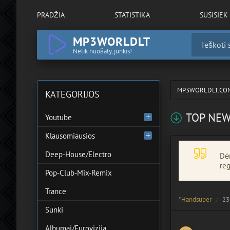
PRADŽIA
STATISTIKA
SUSISIEK
MP3WORLDLT
Nelik nuošaly, junkis!
MP3WORLDLT.CO
KATEGORIJOS
TOP NE
Youtube
Klausomiausios
Deep-House/Electro
Dėm
reg
Pop-Club-Mix-Remix
Trance
*
Handsuper
23
Sunki
Albumai/Eurovizija