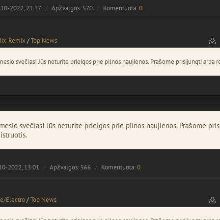
10-2022, 21:17
Apžvalgos: 570
Komentuota:
0
Mix-Remix
/
Top News
esio svečias! Jūs neturite prieigos prie pilnos naujienos. Prašome prisijungti arba re
esio svečias! Jūs neturite prieigos prie pilnos naujienos. Prašome pris
istruotis.
10-2022, 13:01
Apžvalgos: 566
Komentuota:
0
e/Electro
/
Top News