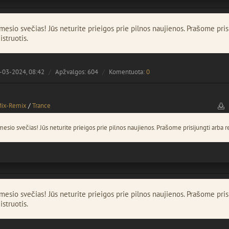
esio svečias! Jūs neturite prieigos prie pilnos naujienos. Prašome pris
istruotis.
-03-2024, 08:42
Apžvalgos: 604
Komentuota:
0
Mix-Remix
/
Trance
esio svečias! Jūs neturite prieigos prie pilnos naujienos. Prašome prisijungti arba re
esio svečias! Jūs neturite prieigos prie pilnos naujienos. Prašome pris
istruotis.