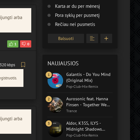
Karta ar du per mėnesį
Pora sykių per pusmetį
ijungti arba
Rečiau nei pusmetis
Balsuoti
1
0
NAUJAUSIOS
320 kbps
Galantis - Do You Mind
gistruotis.
(Original Mix)
Pop-Club-Mix-Remix
Aurosonic feat. Hanna
Finsen - Together We
Heal (Extended Mix)
Trance
ijungti arba
Aldor, K3SS, ILYS -
Midnight Shadows
(Aldor Extended Remix)
Pop-Club-Mix-Remix