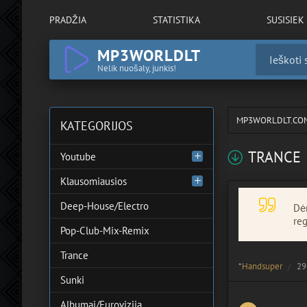
PRADŽIA
STATISTIKA
SUSISIEK
MP3WORLDLT
Nelik nuošaly, junkis!
MP3WORLDLT.CO
KATEGORIJOS
TRANCE
Youtube
Klausomiausios
Deep-House/Electro
Dėm
reg
Pop-Club-Mix-Remix
Trance
*
Handsuper
29
Sunki
Albumai/Eurovizija