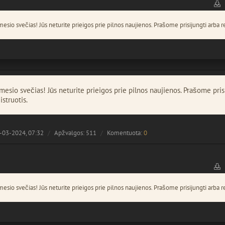
esio svečias! Jūs neturite prieigos prie pilnos naujienos. Prašome prisijungti arba re
esio svečias! Jūs neturite prieigos prie pilnos naujienos. Prašome pris
istruotis.
-03-2024, 07:32
Apžvalgos: 511
Komentuota:
0
esio svečias! Jūs neturite prieigos prie pilnos naujienos. Prašome prisijungti arba re