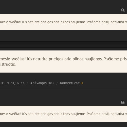
esio svečias! Jūs neturite prieigos prie pilnos naujienos. Prašome prisijungti arba re
esio svečias! Jūs neturite prieigos prie pilnos naujienos. Prašome pris
istruotis.
-01-2024, 07:44
Apžvalgos: 483
Komentuota:
0
esio svečias! Jūs neturite prieigos prie pilnos naujienos. Prašome prisijungti arba re