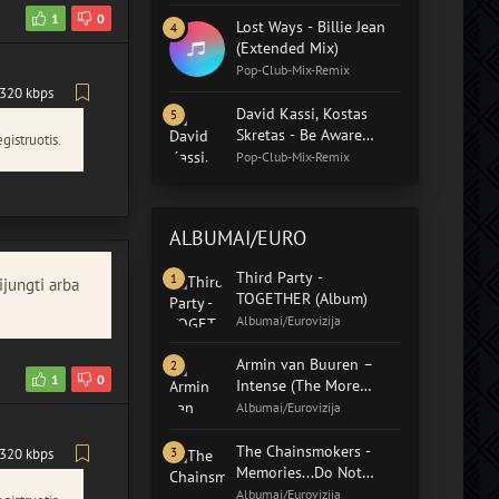
1
0
Lost Ways - Billie Jean
(Extended Mix)
Pop-Club-Mix-Remix
320 kbps
David Kassi, Kostas
Skretas - Be Aware
gistruotis.
(Extended Mix)
Pop-Club-Mix-Remix
ALBUMAI/EURO
Third Party -
ijungti arba
TOGETHER (Album)
Albumai/Eurovizija
Armin van Buuren –
1
0
Intense (The More
Intense Edition)
Albumai/Eurovizija
The Chainsmokers -
320 kbps
Memories...Do Not
Open (Album)
Albumai/Eurovizija