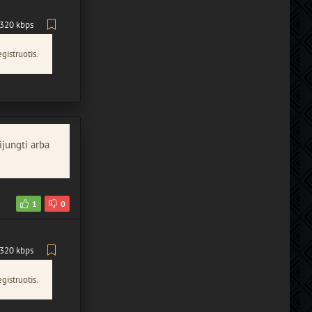
320 kbps
gistruotis.
ijungti arba
1
0
320 kbps
gistruotis.