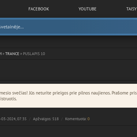
FACEBOOK
YOUTUBE
TAIS
M
»
TRANCE
» PUSLAPIS 10
esio svečias! Jūs neturite prieigos prie pilnos naujienos. Prašome pris
istruotis.
-03-2024, 07:35
Apžvalgos: 518
Komentuota:
0