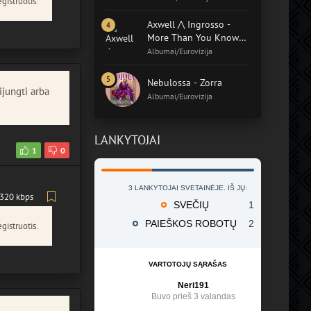
gistruotis.
Axwell /\ Ingrosso -
More Than You Know
(Album)
Albumai/Eurovizija
Nebulossa - Zorra
ijungti arba
Albumai/Eurovizija
LANKYTOJAI
1
0
3 LANKYTOJAI SVETAINĖJE. IŠ JŲ:
320 kbps
SVEČIŲ
1
PAIEŠKOS ROBOTŲ
2
gistruotis.
VARTOTOJŲ SĄRAŠAS
Neri191
Buvo prieš 3 valandas