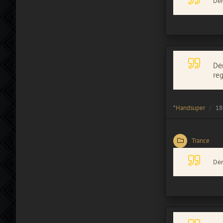
Dėm
Dėm
reg
*
Handsuper
18
Trance
Dėm