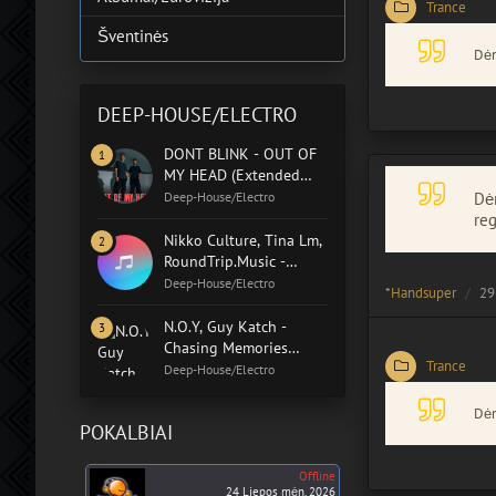
Trance
Šventinės
Dėm
DEEP-HOUSE/ELECTRO
DONT BLINK - OUT OF
MY HEAD (Extended
Mix)
Deep-House/Electro
Dėm
reg
Nikko Culture, Tina Lm,
RoundTrip.Music -
Home In You (Original
Deep-House/Electro
*
Handsuper
29
Mix)
N.O.Y, Guy Katch -
Chasing Memories
Trance
(Extended Mix)
Deep-House/Electro
Dėm
POKALBIAI
Offline
24 Liepos mėn. 2026