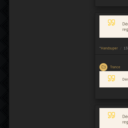
Dėm
reg
*
Handsuper
13
Trance
Dėm
Dėm
reg