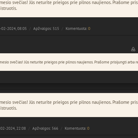
esio svečias! Jūs neturite prieigos prie pilnos naujienos. Prašome pris
istruotis.
-02-2024, 08:05
Apžvalgos: 515
Komentuota:
0
esio svečias! Jūs neturite prieigos prie pilnos naujienos. Prašome prisijungti arba re
esio svečias! Jūs neturite prieigos prie pilnos naujienos. Prašome pris
istruotis.
02-2024, 22:08
Apžvalgos: 566
Komentuota:
0