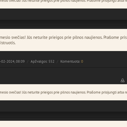
esio svečias! Jūs neturite prieigos prie pilnos naujienos. Prašome prisijungti arba re
esio svečias! Jūs neturite prieigos prie pilnos naujienos. Prašome pris
istruotis.
-02-2024, 08:09
Apžvalgos: 552
Komentuota:
0
esio svečias! Jūs neturite prieigos prie pilnos naujienos. Prašome prisijungti arba re