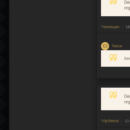
Dėm
reg
*
Handsuper
18
Trance
Dėm
Dėm
reg
*
Mp3World
12-