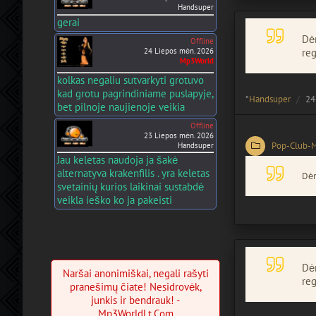
Handsuper
gerai
Dėm
Offline
24 Liepos mėn. 2026
reg
Mp3World
kolkas negaliu sutvarkyti grotuvo
kad grotu pagrindiniame puslapyje,
*
Handsuper
24
bet pilnoje naujienoje veikia
Offline
23 Liepos mėn. 2026
Pop-Club-
Handsuper
Jau keletas naudoja ja šakė
alternatyva krakenfilis . yra keletas
Dėm
svetainių kurios laikinai sustabdė
veikla ieško ko ja pakeisti
Dėm
Naršai anonimiškai, negali rašyti
reg
pranešimų čiate! Nesidrovėk,
junkis ir bendrauk! -
Mp3WorldLt.Com