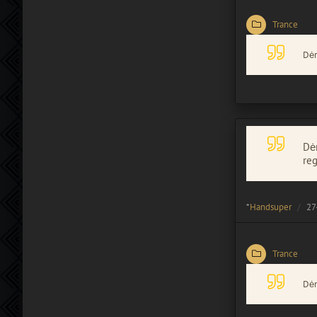
Trance
Dėm
Dėm
reg
*
Handsuper
27
Trance
Dėm