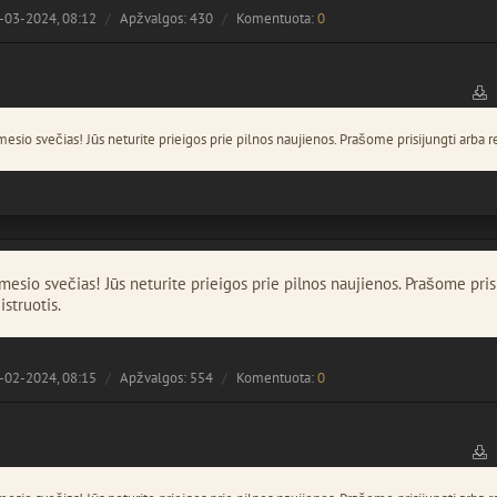
-03-2024, 08:12
Apžvalgos: 430
Komentuota:
0
esio svečias! Jūs neturite prieigos prie pilnos naujienos. Prašome prisijungti arba re
esio svečias! Jūs neturite prieigos prie pilnos naujienos. Prašome pris
istruotis.
-02-2024, 08:15
Apžvalgos: 554
Komentuota:
0