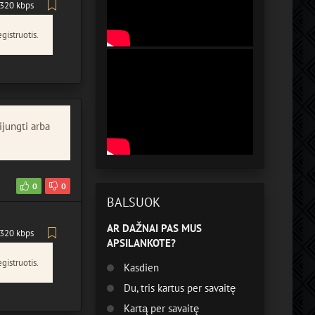
320 kbps
gistruotis.
ijungti arba
0
0
BALSUOK
AR DAŽNAI PAS MUS
320 kbps
APSILANKOTE?
gistruotis.
Kasdien
Du, tris kartus per savaitę
Kartą per savaitę