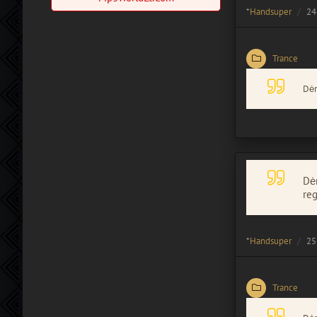
*
Handsuper
24
Trance
Dėm
Dėm
reg
*
Handsuper
25
Trance