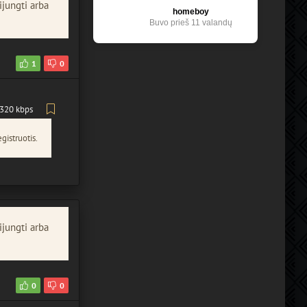
ijungti arba
homeboy
Buvo prieš 11 valandų
1
0
320 kbps
gistruotis.
ijungti arba
0
0