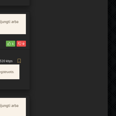
ijungti arba
1
0
320 kbps
gistruotis.
ijungti arba