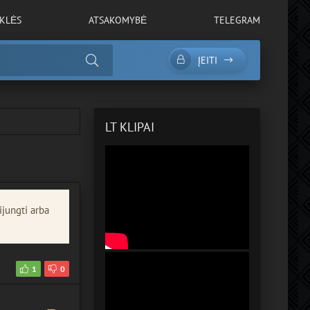
YKLĖS
ATSAKOMYBĖ
TELEGRAM
ĮEITI
LT KLIPAI
ijungti arba
1
0