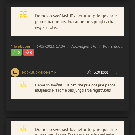
Dėmesio svečias! Jūs neturite prieigos prie
pilnos naujienos. Prašome prisijungti arba
registruotis.
*
Handsuper
6-05-2023, 17:04
Apžvalgos: 343
Komentuota:
0
0
0
Pop-Club-Mix-Remix
320 kbps
Dėmesio svečias! Jūs neturite prieigos prie pilnos
naujienos. Prašome prisijungti arba registruotis.
Dėmesio svečias! Jūs neturite prieigos prie