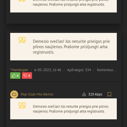
naujienos. Prašome prisijungti arba registruotis.
Dėmesio svečias! Jūs neturite prieigos prie
pilnos naujienos. Prašome prisijungti arba
registruotis.
*
Handsuper
6-05-2023, 16:46
Apžvalgos: 334
Komentuota:
0
0
0
Pop-Club-Mix-Remix
320 kbps
Dėmesio svečias! Jūs neturite prieigos prie pilnos
naujienos. Prašome prisijungti arba registruotis.