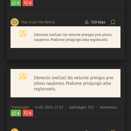
0
0
Pop-Club-Mix-Remix
320 kbps
Dėmesio svečias! Jūs neturite prieigos prie pilnos
naujienos. Prašome prisijungti arba registruotis.
Dėmesio svečias! Jūs neturite prieigos prie
pilnos naujienos. Prašome prisijungti arba
registruotis.
*
Handsuper
6-05-2023, 17:13
Apžvalgos: 332
Komentuota:
0
0
0