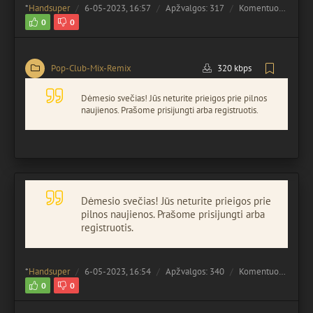
*
Handsuper
6-05-2023, 16:57
Apžvalgos: 317
Komentuota:
0
0
0
Pop-Club-Mix-Remix
320 kbps
Dėmesio svečias! Jūs neturite prieigos prie pilnos
naujienos. Prašome prisijungti arba registruotis.
Dėmesio svečias! Jūs neturite prieigos prie
pilnos naujienos. Prašome prisijungti arba
registruotis.
*
Handsuper
6-05-2023, 16:54
Apžvalgos: 340
Komentuota:
0
0
0