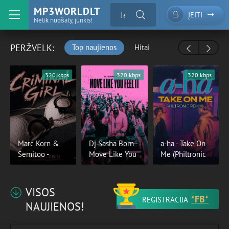
MP3WORLDLT
ĮEITI
Nelik nuošaly, junkis!
PERŽVELK:
Top naujienos
Hitai
320 kbps
320 kbps
320 kbps
Marc Korn &
Dj Sasha Born -
a-ha - Take On
Semitoo -
Move Like You
Me (Philtronic
VISOS
*FB*
REGISTRACIJA
NAUJIENOS!