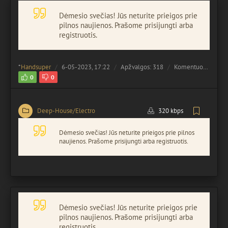
Dėmesio svečias! Jūs neturite prieigos prie
pilnos naujienos. Prašome prisijungti arba
registruotis.
*
Handsuper
6-05-2023, 17:22
Apžvalgos: 318
Komentuota:
0
0
0
Deep-House/Electro
320 kbps
Dėmesio svečias! Jūs neturite prieigos prie pilnos
naujienos. Prašome prisijungti arba registruotis.
Dėmesio svečias! Jūs neturite prieigos prie
pilnos naujienos. Prašome prisijungti arba
registruotis.