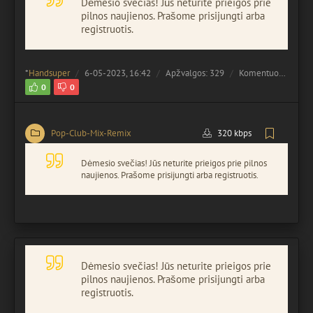
Dėmesio svečias! Jūs neturite prieigos prie
pilnos naujienos. Prašome prisijungti arba
registruotis.
*
Handsuper
6-05-2023, 16:42
Apžvalgos: 329
Komentuota:
0
0
0
Pop-Club-Mix-Remix
320 kbps
Dėmesio svečias! Jūs neturite prieigos prie pilnos
naujienos. Prašome prisijungti arba registruotis.
Dėmesio svečias! Jūs neturite prieigos prie
pilnos naujienos. Prašome prisijungti arba
registruotis.