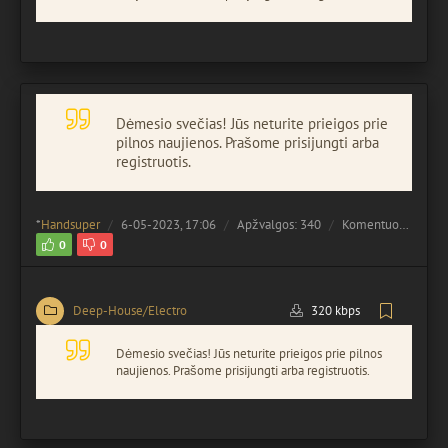
Dėmesio svečias! Jūs neturite prieigos prie
pilnos naujienos. Prašome prisijungti arba
registruotis.
*
Handsuper
6-05-2023, 17:06
Apžvalgos: 340
Komentuota:
0
0
0
Deep-House/Electro
320 kbps
Dėmesio svečias! Jūs neturite prieigos prie pilnos
naujienos. Prašome prisijungti arba registruotis.