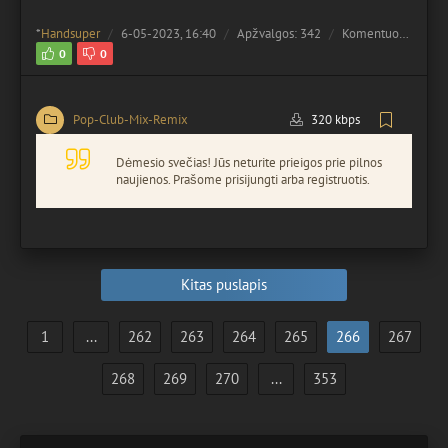
*
Handsuper
6-05-2023, 16:40
Apžvalgos: 342
Komentuota:
0
0
0
Pop-Club-Mix-Remix
320 kbps
Dėmesio svečias! Jūs neturite prieigos prie pilnos
naujienos. Prašome prisijungti arba registruotis.
Kitas puslapis
1
...
262
263
264
265
266
267
268
269
270
...
353