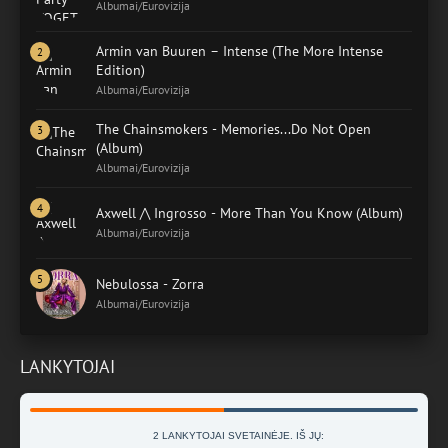
Albumai/Eurovizija
Armin van Buuren – Intense (The More Intense
Edition)
Albumai/Eurovizija
The Chainsmokers - Memories...Do Not Open
(Album)
Albumai/Eurovizija
Axwell /\ Ingrosso - More Than You Know (Album)
Albumai/Eurovizija
Nebulossa - Zorra
Albumai/Eurovizija
LANKYTOJAI
2 LANKYTOJAI SVETAINĖJE. IŠ JŲ: