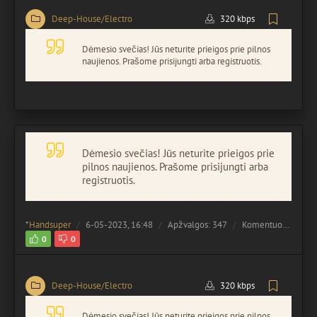
Deep-House/Electro
320 kbps
Dėmesio svečias! Jūs neturite prieigos prie pilnos
naujienos. Prašome prisijungti arba registruotis.
Dėmesio svečias! Jūs neturite prieigos prie
pilnos naujienos. Prašome prisijungti arba
registruotis.
*
Handsuper
6-05-2023, 16:48
Apžvalgos: 347
Komentuota:
0
0
0
Deep-House/Electro
320 kbps
Dėmesio svečias! Jūs neturite prieigos prie pilnos