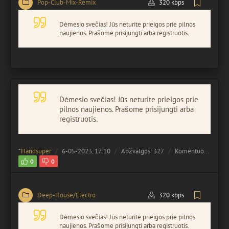
Pop-Club-Mix-Remix
320 kbps
Dėmesio svečias! Jūs neturite prieigos prie pilnos
naujienos. Prašome prisijungti arba registruotis.
Dėmesio svečias! Jūs neturite prieigos prie
pilnos naujienos. Prašome prisijungti arba
registruotis.
*
Handsuper
6-05-2023, 17:10
Apžvalgos: 327
Komentuota:
0
0
0
Deep-House/Electro
320 kbps
Dėmesio svečias! Jūs neturite prieigos prie pilnos
naujienos. Prašome prisijungti arba registruotis.