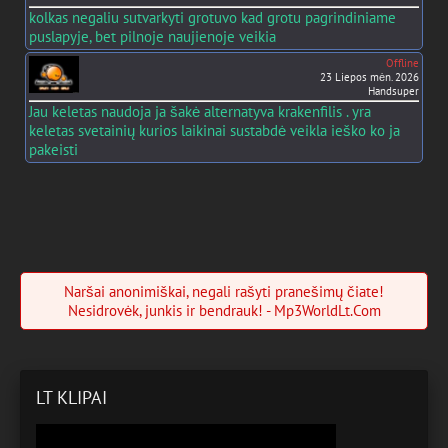
kolkas negaliu sutvarkyti grotuvo kad grotu pagrindiniame
puslapyje, bet pilnoje naujienoje veikia
Offline
23 Liepos mėn. 2026
Handsuper
Jau keletas naudoja ja šakė alternatyva krakenfilis . yra
keletas svetainių kurios laikinai sustabdė veikla ieško ko ja
pakeisti
Naršai anonimiškai, negali rašyti pranešimų čiate!
Nesidrovėk, junkis ir bendrauk! - Mp3WorldLt.Com
LT KLIPAI