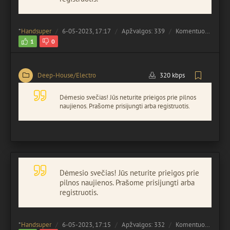
*
Handsuper
6-05-2023, 17:17
Apžvalgos: 339
Komentuota:
0
1
0
Deep-House/Electro
320 kbps
Dėmesio svečias! Jūs neturite prieigos prie pilnos
naujienos. Prašome prisijungti arba registruotis.
Dėmesio svečias! Jūs neturite prieigos prie
pilnos naujienos. Prašome prisijungti arba
registruotis.
*
Handsuper
6-05-2023, 17:15
Apžvalgos: 332
Komentuota:
0