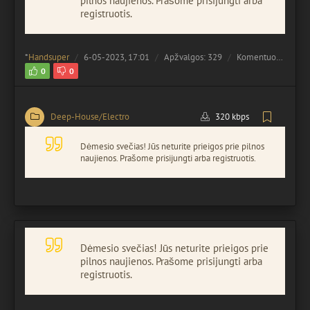
pilnos naujienos. Prašome prisijungti arba
registruotis.
*
Handsuper
6-05-2023, 17:01
Apžvalgos: 329
Komentuota:
0
0
0
Deep-House/Electro
320 kbps
Dėmesio svečias! Jūs neturite prieigos prie pilnos
naujienos. Prašome prisijungti arba registruotis.
Dėmesio svečias! Jūs neturite prieigos prie
pilnos naujienos. Prašome prisijungti arba
registruotis.