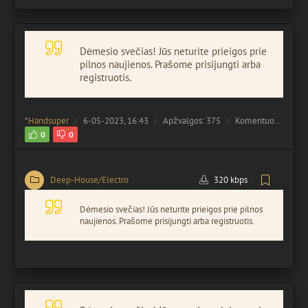
Dėmesio svečias! Jūs neturite prieigos prie
pilnos naujienos. Prašome prisijungti arba
registruotis.
*
Handsuper
6-05-2023, 16:43
Apžvalgos: 375
Komentuota:
0
0
0
Deep-House/Electro
320 kbps
Dėmesio svečias! Jūs neturite prieigos prie pilnos
naujienos. Prašome prisijungti arba registruotis.