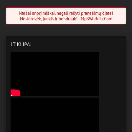
Naršai anonimiškai, negali rašyti pranešimų čiate!
Nesidrovėk, junkis ir bendrauk! - Mp3WorldLt.Com
LT KLIPAI