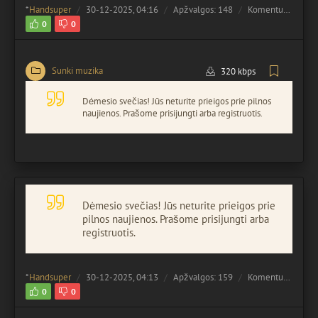
*
Handsuper
30-12-2025, 04:16
Apžvalgos: 148
Komentuota:
0
0
0
Sunki muzika
320 kbps
Dėmesio svečias! Jūs neturite prieigos prie pilnos
naujienos. Prašome prisijungti arba registruotis.
Dėmesio svečias! Jūs neturite prieigos prie
pilnos naujienos. Prašome prisijungti arba
registruotis.
*
Handsuper
30-12-2025, 04:13
Apžvalgos: 159
Komentuota:
0
0
0