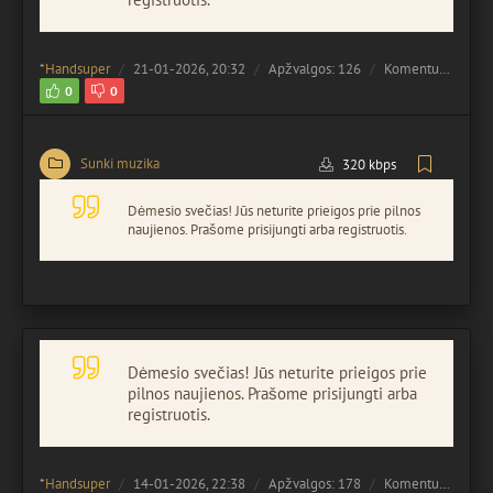
*
Handsuper
21-01-2026, 20:32
Apžvalgos: 126
Komentuota:
0
0
0
Sunki muzika
320 kbps
Dėmesio svečias! Jūs neturite prieigos prie pilnos
naujienos. Prašome prisijungti arba registruotis.
Dėmesio svečias! Jūs neturite prieigos prie
pilnos naujienos. Prašome prisijungti arba
registruotis.
*
Handsuper
14-01-2026, 22:38
Apžvalgos: 178
Komentuota:
0