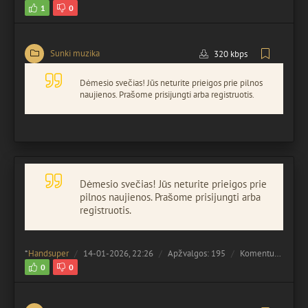
1
0
Sunki muzika
320 kbps
Dėmesio svečias! Jūs neturite prieigos prie pilnos
naujienos. Prašome prisijungti arba registruotis.
Dėmesio svečias! Jūs neturite prieigos prie
pilnos naujienos. Prašome prisijungti arba
registruotis.
*
Handsuper
14-01-2026, 22:26
Apžvalgos: 195
Komentuota:
0
0
0