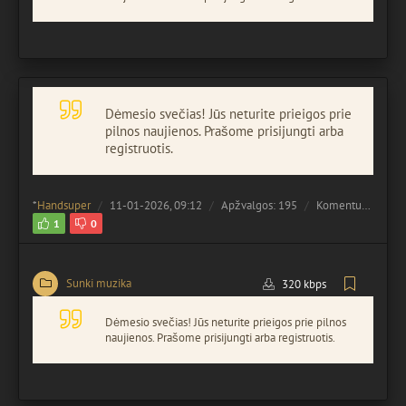
Dėmesio svečias! Jūs neturite prieigos prie
pilnos naujienos. Prašome prisijungti arba
registruotis.
*
Handsuper
11-01-2026, 09:12
Apžvalgos: 195
Komentuota:
0
1
0
Sunki muzika
320 kbps
Dėmesio svečias! Jūs neturite prieigos prie pilnos
naujienos. Prašome prisijungti arba registruotis.