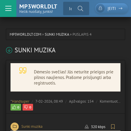
MP3WORLDLT
ĮEITI
Nelik nuošaly, junkis!
MP3WORLDLT.COM
»
SUNKI MUZIKA
» PUSLAPIS 4
SUNKI MUZIKA
Dėmesio svečias! Jūs neturite prieigos prie
pilnos naujienos. Prašome prisijungti arba
registruotis.
*
Handsuper
7-02-2026, 08:49
Apžvalgos: 154
Komentuota:
0
0
0
Sunki muzika
320 kbps