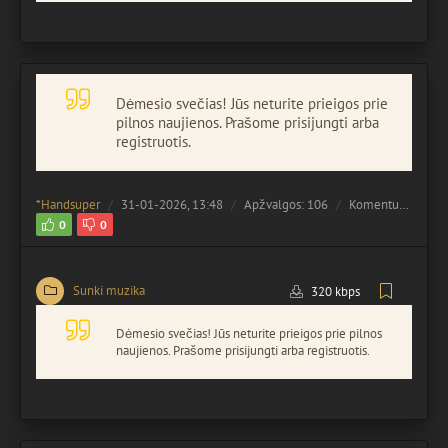
Dėmesio svečias! Jūs neturite prieigos prie
pilnos naujienos. Prašome prisijungti arba
registruotis.
*
Handsuper
31-01-2026, 13:48
Apžvalgos: 106
Komentuota:
0
0
0
Sunki muzika
320 kbps
Dėmesio svečias! Jūs neturite prieigos prie pilnos
naujienos. Prašome prisijungti arba registruotis.