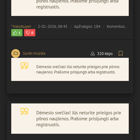
pilnos naujienos. Prašome prisijungti arba
registruotis.
*
Handsuper
2-01-2026, 08:45
Apžvalgos: 184
Komentuota:
0
1
0
Sunki muzika
320 kbps
Dėmesio svečias! Jūs neturite prieigos prie pilnos
naujienos. Prašome prisijungti arba registruotis.
Dėmesio svečias! Jūs neturite prieigos prie
pilnos naujienos. Prašome prisijungti arba
registruotis.