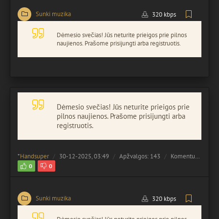
Sunki muzika
320 kbps
Dėmesio svečias! Jūs neturite prieigos prie pilnos
naujienos. Prašome prisijungti arba registruotis.
Dėmesio svečias! Jūs neturite prieigos prie
pilnos naujienos. Prašome prisijungti arba
registruotis.
*
Handsuper
30-12-2025, 03:49
Apžvalgos: 143
Komentuota:
0
0
0
Sunki muzika
320 kbps