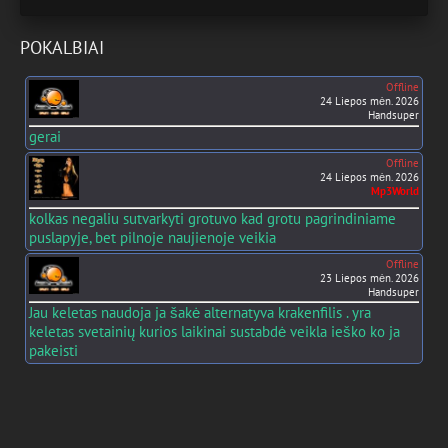
POKALBIAI
Offline
24 Liepos mėn. 2026
Handsuper
gerai
Offline
24 Liepos mėn. 2026
Mp3World
kolkas negaliu sutvarkyti grotuvo kad grotu pagrindiniame
puslapyje, bet pilnoje naujienoje veikia
Offline
23 Liepos mėn. 2026
Handsuper
Jau keletas naudoja ja šakė alternatyva krakenfilis . yra
keletas svetainių kurios laikinai sustabdė veikla ieško ko ja
pakeisti