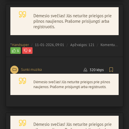
Dėmesio svečias! Jūs neturite prieigos prie
pilnos naujienos. Prašome prisijungti arba
registruotis.
*
Handsuper
11-01-2026, 09:01
Apžvalgos: 121
Komentuota:
0
1
0
Sunki muzika
320 kbps
Dėmesio svečias! Jūs neturite prieigos prie pilnos
naujienos. Prašome prisijungti arba registruotis.
Dėmesio svečias! Jūs neturite prieigos prie