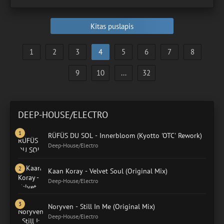
Kitas puslapis
1
2
3
4
5
6
7
8
9
10
...
32
DEEP-HOUSE/ELECTRO
RÜFÜS DU SOL - Innerbloom (Kyotto 'OTC' Rework)
Deep-House/Electro
Kaan Koray - Velvet Soul (Original Mix)
Deep-House/Electro
Noryven - Still In Me (Original Mix)
Deep-House/Electro