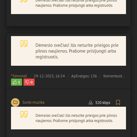
Dėmesio svečias! Jūs neturite prieigos prie pilnos
naujienos. Prašome prisijungti arba registruotis.
Dėmesio svečias! Jūs neturite prieigos prie
pilnos naujienos. Prašome prisijungti arba
registruotis.
*
SimonaS
29-12-2025, 16:54
Apžvalgos: 136
Komentuota:
0
1
0
Sunki muzika
320 kbps
Dėmesio svečias! Jūs neturite prieigos prie pilnos
naujienos. Prašome prisijungti arba registruotis.