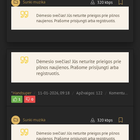
Sunki muzika
320 kbps
Dėmesio svečias! Jūs neturite prieigos prie pilnos
naujienos. Prašome prisijungti arba registruotis.
Dėmesio svečias! Jūs neturite prieigos prie
pilnos naujienos. Prašome prisijungti arba
registruotis.
*
Handsuper
11-01-2026, 09:18
Apžvalgos: 122
Komentuota:
0
1
0
Sunki muzika
320 kbps
Dėmesio svečias! Jūs neturite prieigos prie pilnos
naujienos. Prašome prisijungti arba registruotis.