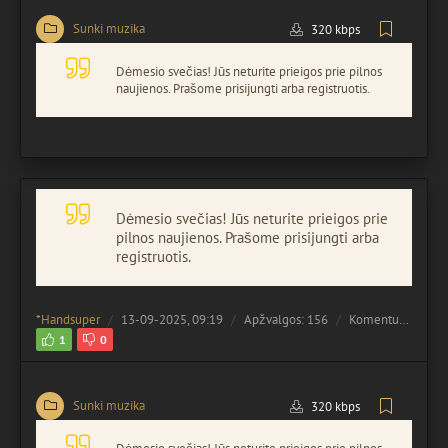
Sunki muzika
320 kbps
Dėmesio svečias! Jūs neturite prieigos prie pilnos
naujienos. Prašome prisijungti arba registruotis.
Dėmesio svečias! Jūs neturite prieigos prie
pilnos naujienos. Prašome prisijungti arba
registruotis.
*
Handsuper
13-09-2025, 09:19
Apžvalgos: 156
Komentuota:
0
1
0
Sunki muzika
320 kbps