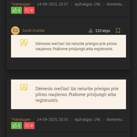
*
Handsuper
14-09-2025, 20:57
Apžvalgos: 196
Komentuota:
0
1
0
Sunki muzika
320 kbps
Dėmesio svečias! Jūs neturite prieigos prie pilnos
naujienos. Prašome prisijungti arba registruotis.
Dėmesio svečias! Jūs neturite prieigos prie
pilnos naujienos. Prašome prisijungti arba
registruotis.
*
Handsuper
14-09-2025, 20:55
Apžvalgos: 196
Komentuota:
0
1
0