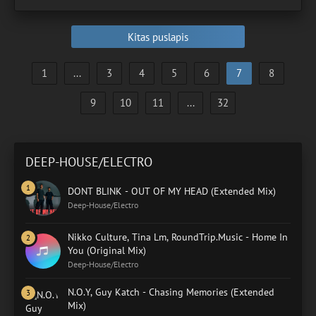
Kitas puslapis
1
...
3
4
5
6
7
8
9
10
11
...
32
DEEP-HOUSE/ELECTRO
DONT BLINK - OUT OF MY HEAD (Extended Mix)
Deep-House/Electro
Nikko Culture, Tina Lm, RoundTrip.Music - Home In
You (Original Mix)
Deep-House/Electro
N.O.Y, Guy Katch - Chasing Memories (Extended
Mix)