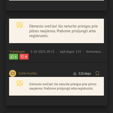
Dėmesio svečias! Jūs neturite prieigos prie
pilnos naujienos. Prašome prisijungti arba
registruotis.
*
Handsuper
5-10-2025, 09:13
Apžvalgos: 153
Komentuota:
0
1
0
Sunki muzika
320 kbps
Dėmesio svečias! Jūs neturite prieigos prie pilnos
naujienos. Prašome prisijungti arba registruotis.