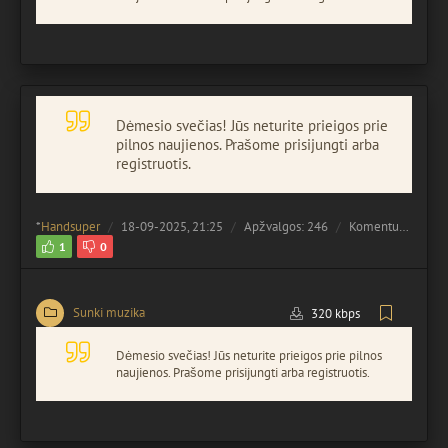
Dėmesio svečias! Jūs neturite prieigos prie
pilnos naujienos. Prašome prisijungti arba
registruotis.
*
Handsuper
18-09-2025, 21:25
Apžvalgos: 246
Komentuota:
0
1
0
Sunki muzika
320 kbps
Dėmesio svečias! Jūs neturite prieigos prie pilnos
naujienos. Prašome prisijungti arba registruotis.