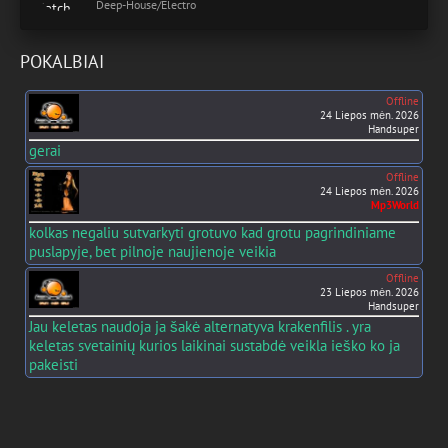
Deep-House/Electro
POKALBIAI
Offline
24 Liepos mėn. 2026
Handsuper
gerai
Offline
24 Liepos mėn. 2026
Mp3World
kolkas negaliu sutvarkyti grotuvo kad grotu pagrindiniame
puslapyje, bet pilnoje naujienoje veikia
Offline
23 Liepos mėn. 2026
Handsuper
Jau keletas naudoja ja šakė alternatyva krakenfilis . yra
keletas svetainių kurios laikinai sustabdė veikla ieško ko ja
pakeisti