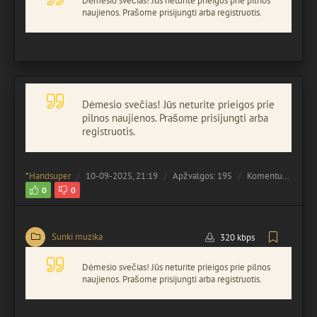
Dėmesio svečias! Jūs neturite prieigos prie pilnos
naujienos. Prašome prisijungti arba registruotis.
Dėmesio svečias! Jūs neturite prieigos prie
pilnos naujienos. Prašome prisijungti arba
registruotis.
*
Handsuper
10-09-2025, 21:19
Apžvalgos: 195
Komentuota:
0
0
0
Sunki muzika
320 kbps
Dėmesio svečias! Jūs neturite prieigos prie pilnos
naujienos. Prašome prisijungti arba registruotis.