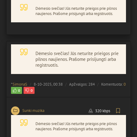
Dėmesio svečias! Jūs neturite prieigos prie pilnos
naujienos. Prašome prisijungti arba registruotis.
Dėmesio svečias! Jūs neturite prieigos prie
pilnos naujienos. Prašome prisijungti arba
registruotis.
*
SimonaS
8-10-2025, 00:38
Apžvalgos: 284
Komentuota:
0
0
0
Sunki muzika
320 kbps
Dėmesio svečias! Jūs neturite prieigos prie pilnos
naujienos. Prašome prisijungti arba registruotis.