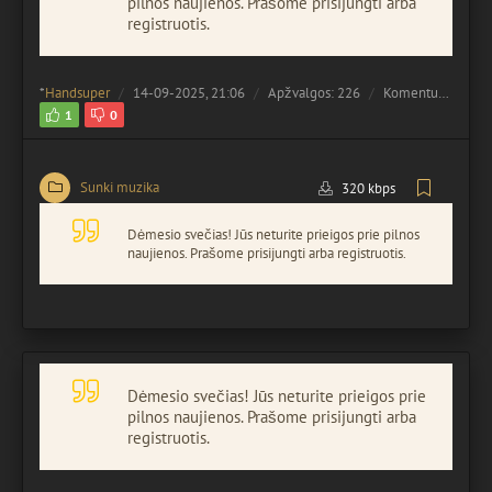
pilnos naujienos. Prašome prisijungti arba
registruotis.
*
Handsuper
14-09-2025, 21:06
Apžvalgos: 226
Komentuota:
0
1
0
Sunki muzika
320 kbps
Dėmesio svečias! Jūs neturite prieigos prie pilnos
naujienos. Prašome prisijungti arba registruotis.
Dėmesio svečias! Jūs neturite prieigos prie
pilnos naujienos. Prašome prisijungti arba
registruotis.