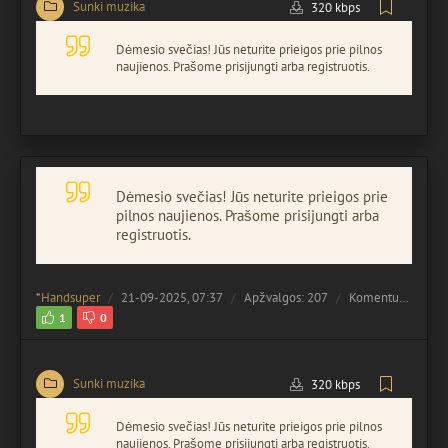
Sunki muzika
320 kbps
Dėmesio svečias! Jūs neturite prieigos prie pilnos
naujienos. Prašome prisijungti arba registruotis.
Dėmesio svečias! Jūs neturite prieigos prie
pilnos naujienos. Prašome prisijungti arba
registruotis.
*
Handsuper
21-09-2025, 07:37
Apžvalgos: 207
Komentuota:
0
1
0
Sunki muzika
320 kbps
Dėmesio svečias! Jūs neturite prieigos prie pilnos
naujienos. Prašome prisijungti arba registruotis.