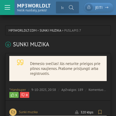
MP3WORLDLT
ĮEITI
Nelik nuošaly, junkis!
MP3WORLDLT.COM
»
SUNKI MUZIKA
» PUSLAPIS 7
SUNKI MUZIKA
Dėmesio svečias! Jūs neturite prieigos prie
pilnos naujienos. Prašome prisijungti arba
registruotis.
*
Handsuper
9-10-2025, 20:58
Apžvalgos: 189
Komentuota:
0
1
0
Sunki muzika
320 kbps