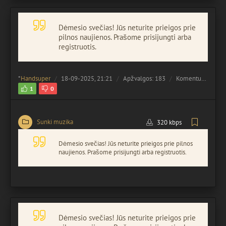
Dėmesio svečias! Jūs neturite prieigos prie
pilnos naujienos. Prašome prisijungti arba
registruotis.
*
Handsuper
18-09-2025, 21:21
Apžvalgos: 183
Komentuota:
0
1
0
Sunki muzika
320 kbps
Dėmesio svečias! Jūs neturite prieigos prie pilnos
naujienos. Prašome prisijungti arba registruotis.
Dėmesio svečias! Jūs neturite prieigos prie