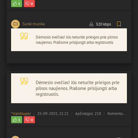
1
0
Sunki muzika
320 kbps
Dėmesio svečias! Jūs neturite prieigos prie pilnos
naujienos. Prašome prisijungti arba registruotis.
Dėmesio svečias! Jūs neturite prieigos prie
pilnos naujienos. Prašome prisijungti arba
registruotis.
*
Handsuper
25-09-2025, 21:21
Apžvalgos: 218
Komentuota:
0
1
0