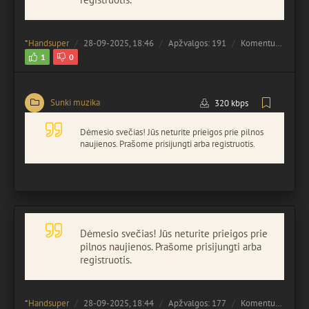
*
Handsuper
28-09-2025, 18:46
Apžvalgos: 191
Komentuota:
0
1
0
Sunki muzika
320 kbps
Dėmesio svečias! Jūs neturite prieigos prie pilnos
naujienos. Prašome prisijungti arba registruotis.
Dėmesio svečias! Jūs neturite prieigos prie
pilnos naujienos. Prašome prisijungti arba
registruotis.
*
Handsuper
28-09-2025, 18:44
Apžvalgos: 177
Komentuota:
0