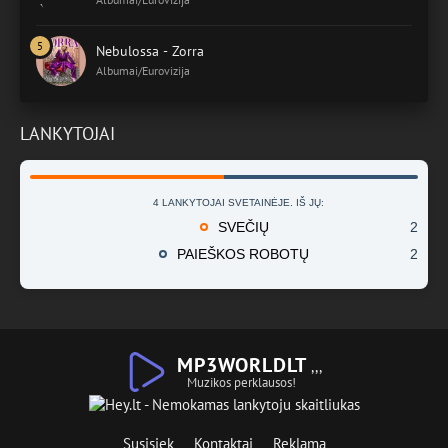
Nebulossa - Zorra
Albumai/Eurovizija
LANKYTOJAI
4 LANKYTOJAI SVETAINĖJE. IŠ JŲ:
SVEČIŲ
2
PAIEŠKOS ROBOTŲ
2
MP3WORLDLT
,,,
Muzikos perklausos!
Susisiek
Kontaktai
Reklama