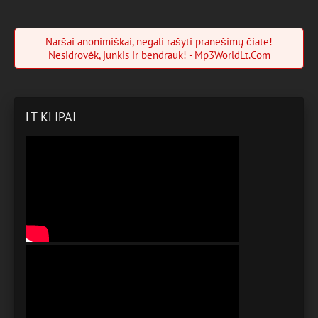
Naršai anonimiškai, negali rašyti pranešimų čiate!
Nesidrovėk, junkis ir bendrauk! - Mp3WorldLt.Com
LT KLIPAI